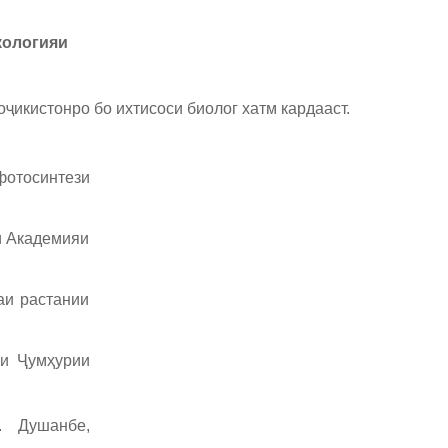
кологияи
ҷикистонро бо ихтисоси биолог хатм кардааст.
отосинтези
и Академияи
аи растании
ои Ҷумҳурии
. Душанбе,