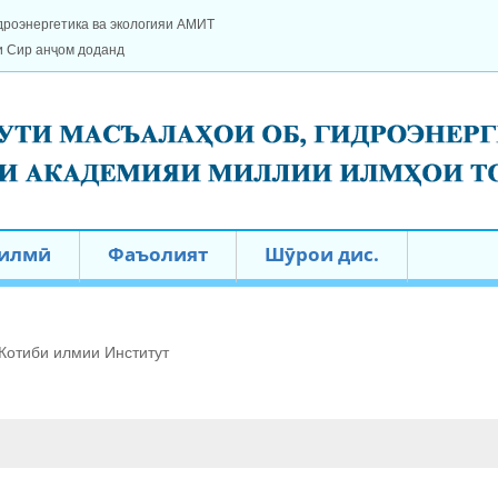
дроэнергетика ва экологияи АМИТ
и Сир анҷом доданд
 илмӣ
Фаъолият
Шӯрои дис.
Котиби илмии Институт