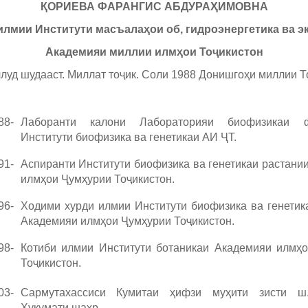
ҚОРИЕВА ФАРАНГИС АБДУРАҲИМОВНА
илмии Институти масъалаҳои об, гидроэнергетика ва э
Академияи миллии илмҳои Тоҷикистон
луд шудааст. Миллат тоҷик. Соли 1988 Донишгоҳи миллии То
88-
Лаборанти калони Лабораторияи биофизикаи ф
Институти биофизика ва генетикаи АИ ҶТ.
91-
Аспиранти Институти биофизика ва генетикаи растани
илмҳои Ҷумҳурии Тоҷикистон.
96-
Ходими хурди илмии Институти биофизика ва генетик
Академияи илмҳои Ҷумҳурии Тоҷикистон.
98-
Котиби илмии Институти ботаникаи Академияи илмҳ
Тоҷикистон.
03-
Сармутахассиси Кумитаи ҳифзи муҳити зисти ш
Ҳукумати шаҳр