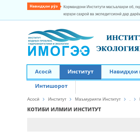
Навидҳои рӯз
Кормандони Институти масъалаҳои об, ги
корҳои саҳроӣ ва экспедитсионӣ дар дарё
Асосӣ
Институт
Навидҳои
Интишорот
Асосӣ
Институт
Маъмурияти Институт
.
КОТИБИ ИЛМИИ ИНСТИТУТ