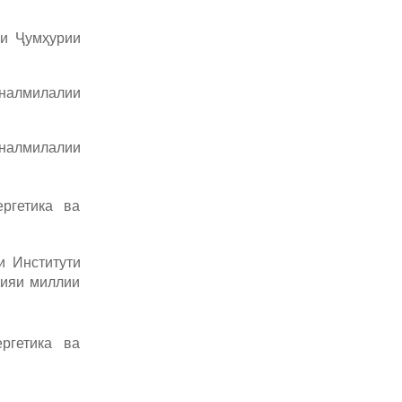
ои Ҷумҳурии
алмилалии
налмилалии
ргетика ва
и Институти
мияи миллии
ргетика ва