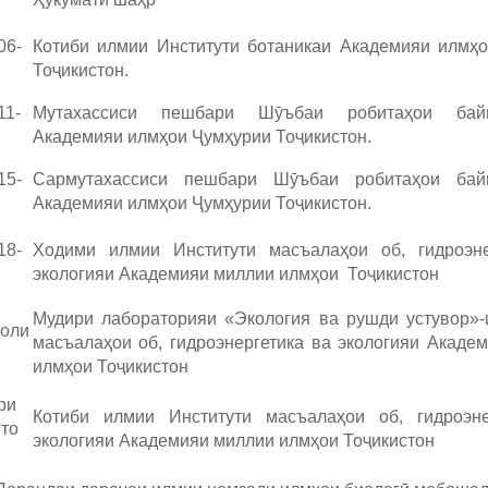
06-
Котиби илмии Институти ботаникаи Академияи илмҳ
Тоҷикистон.
11-
Мутахассиси пешбари Шӯъбаи робитаҳои байн
Академияи илмҳои Ҷумҳурии Тоҷикистон.
15-
Сармутахассиси пешбари Шӯъбаи робитаҳои бай
Академияи илмҳои Ҷумҳурии Тоҷикистон.
18-
Ходими илмии Институти масъалаҳои об, гидроэне
экологияи Академияи миллии илмҳои Тоҷикистон
Мудири лабораторияи «Экология ва рушди устувор»-
соли
масъалаҳои об, гидроэнергетика ва экологияи Акаде
илмҳои Тоҷикистон
ри
Котиби илмии Институти масъалаҳои об, гидроэне
 то
экологияи Академияи миллии илмҳои Тоҷикистон