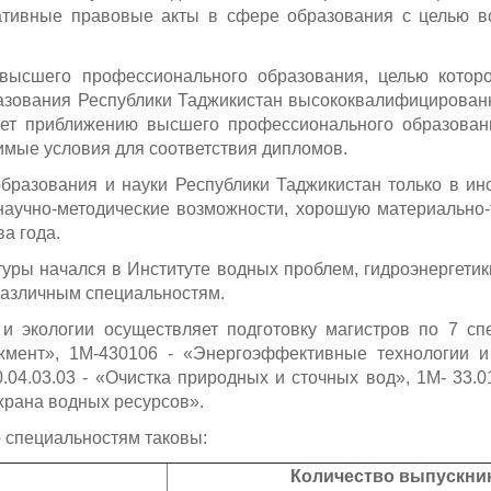
ативные правовые акты в сфере образования с целью в
ысшего профессионального образования, целью которо
разования Республики Таджикистан высококвалифицирован
ует приближению высшего профессионального образова
имые условия для соответствия дипломов.
бразования и науки Республики Таджикистан только в инс
научно-методические возможности, хорошую материально-
а года.
ы начался в Институте водных проблем, гидроэнергетики и
различным специальностям.
и экологии осуществляет подготовку магистров по 7 спе
мент», 1М-430106 - «Энергоэффективные технологии и
0.04.03.03 - «Очистка природных и сточных вод», 1М- 33.
охрана водных ресурсов».
о специальностям таковы:
Количество выпускни