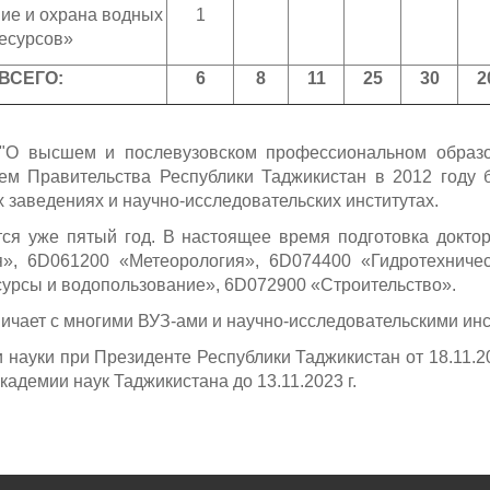
ие и охрана водных
1
есурсов»
ВСЕГО:
6
8
11
25
30
2
"О высшем и послевузовском профессиональном образо
ем Правительства Республики Таджикистан в 2012 году 
заведениях и научно-исследовательских институтах.
я уже пятый год. В настоящее время подготовка доктор
», 6D061200 «Метеорология», 6D074400 «Гидротехничес
урсы и водопользование», 6D072900 «Строительство».
ичает с многими ВУЗ-ами и научно-исследовательскими инс
 науки при Президенте Республики Таджикистан от 18.11.2
адемии наук Таджикистана до 13.11.2023 г.