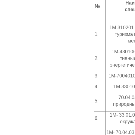
Наи
№
спе
1М-310201-
1.
туризма 
ме
1М-430106
2.
тивные
энергетич
3.
1М-7004010
4.
1М-33010
70.04.0
5.
природны
1М- 33.01.
6.
окруж
1М- 70.04.03