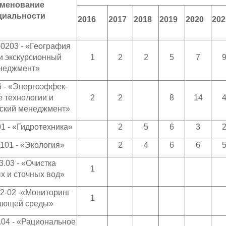
менование
циальности
2016
2017
2018
2019
2020
202
0203 - «География
и экскурсионный
1
2
2
5
7
неджмент»
 - «Энергоэффек-
 технологии и
2
2
8
14
еский менеджмент»
1 - «Гидротехника»
2
5
6
3
101 - «Экология»
2
4
6
6
3.03 - «Очистка
1
х и сточных вод»
02-02 -«Мониторинг
1
ающей среды»
.04 - «Рациональное