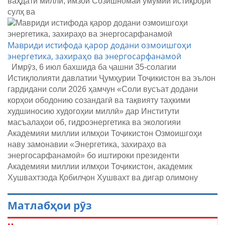
ваҳдати миллӣ, имзои Созишномаи умумии истиқрори
сулҳ ва
Мавриди истифода қарор додани озмоишгоҳи
энергетика, захираҳо ва энергосарфанамоӣ
Имрӯз, 6 июл бахшида ба ҷашни 35-солагии
Истиқлолияти давлатии Ҷумҳурии Тоҷикистон ва эълон
гардидани соли 2026 ҳамчун «Соли вусъат додани
корҳои ободонию созандагӣ ва тақвияту таҳкими
худшиносию худогоҳии миллӣ» дар Институти
масъалаҳои об, гидроэнергетика ва экологияи
Академияи миллии илмҳои Тоҷикистон Озмоишгоҳи
наву замонавии «Энергетика, захираҳо ва
энергосарфанамоӣ» бо иштироки президенти
Академияи миллии илмҳои Тоҷикистон, академик
Хушвахтзода Қобилҷон Хушвахт ва дигар олимону
Матлабҳои рӯз