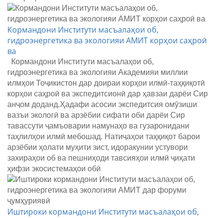
Кормандони Институти масъалаҳои об,
гидроэнергетика ва экологияи АМИТ корҳои саҳроӣ
ва
Кормандони Институти масъалаҳои об,
гидроэнергетика ва экологияи Академияи миллии
илмҳои Тоҷикистон
дар доираи корҳои илмӣ-таҳқиқотӣ
корҳои саҳроӣ ва экспедитсионӣ дар ҳавзаи дарёи Сир
анҷом доданд.Ҳадафи асосии экспедитсия омӯзиши
вазъи экологӣ ва арзёбии сифати оби дарёи Сир
тавассути ҷамъоварии намунаҳо ва гузаронидани
таҳлилҳои илмӣ мебошад. Натиҷаҳои таҳқиқот барои
арзёбии ҳолати муҳити зист, идоракунии устувори
захираҳои об ва пешниҳоди тавсияҳои илмӣ ҷиҳати
ҳифзи экосистемаҳои обӣ
Иштироки кормандони Институти масъалаҳои об,