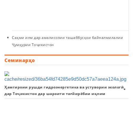
т
б
Ҷ
То
Саҳми илм дар амалисозии ташаббусҳои байналмилалии
Ҷумҳурии Тоҷикистон
Семинарҳо
Ҳамгироии рушди гидроэнергетика ва устувории экологӣ
С
дар Тоҷикистон дар шароити тағйирёбии иқлим
ил
Х
б
А
ва
т