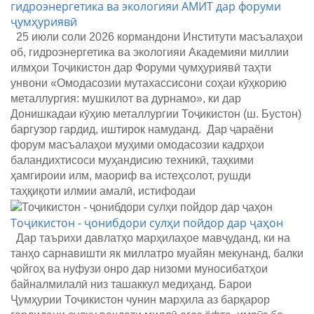
гидроэнергетика ва экологияи АМИТ дар форуми
ҷумҳуриявӣ
25 июли соли 2026 кормандони Институти масъалаҳои
об, гидроэнергетика ва экологияи Академияи миллии
илмҳои Тоҷикистон дар Форуми ҷумҳуриявӣ таҳти
унвони «Омодасозии мутахассисони соҳаи кӯҳкорию
металлургия: мушкилот ва дурнамо», ки дар
Донишкадаи кӯҳию металлургии Тоҷикистон (ш. Бустон)
баргузор гардид, иштирок намуданд. Дар ҷараёни
форум масъалаҳои муҳими омодасозии кадрҳои
баландихтисоси муҳандисию техникӣ, таҳкими
ҳамгироии илм, маориф ва истеҳсолот, рушди
таҳқиқоти илмии амалӣ, истифодаи
Тоҷикистон - ҷонибдори сулҳи пойдор дар ҷаҳон
Дар таърихи давлатҳо марҳилаҳое мавҷуданд, ки на
танҳо сарнавишти як миллатро муайян мекунанд, балки
ҷойгоҳ ва нуфузи онро дар низоми муносибатҳои
байналмилалӣ низ ташаккул медиҳанд. Барои
Ҷумҳурии Тоҷикистон чунин марҳила аз барқарор