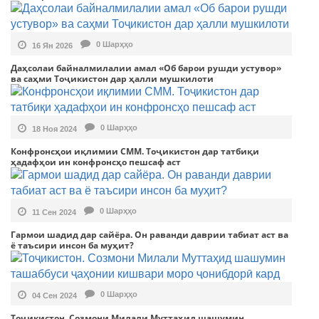
0 Шарҳҳо
16 Ян 2026
Даҳсолаи байналмилалии амал «Об барои рушди устувор»
ва саҳми Тоҷикистон дар ҳалли мушкилоти
0 Шарҳҳо
18 Ноя 2024
Конфронсҳои иқлимии СММ. Тоҷикистон дар татбиқи
ҳадафҳои ин конфронсҳо пешсаф аст
0 Шарҳҳо
11 Сен 2024
Гармои шадид дар сайёра. Он раванди даврии табиат аст ва
ё таъсири инсон ба муҳит?
0 Шарҳҳо
04 Сен 2024
Тоҷикистон. Созмони Милали Муттаҳид шашумин