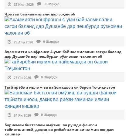
0 Шарҳҳо
15 Июл 2026
Ҷоизаи байналмилалӣ дар соҳаи об
0 Шарҳҳо
29 Апр 2026
Аҳаммияти конфронси 4-уми байналмилалии сатҳи баланд
дар Душанбе дар пешбурди рӯзномаи ҷаҳонии об
0 Шарҳҳо
27 Ян 2026
Тағйирёбии иқлим ва пайомадҳои он барои Тоҷикистон
0 Шарҳҳо
24 Ян 2026
Барномаи бистсолаи омӯзиш ва рушди фанҳои
табиатшиносӣ, дақиқ ва риёзӣ-заминаи илмии ояндаи
кишвар