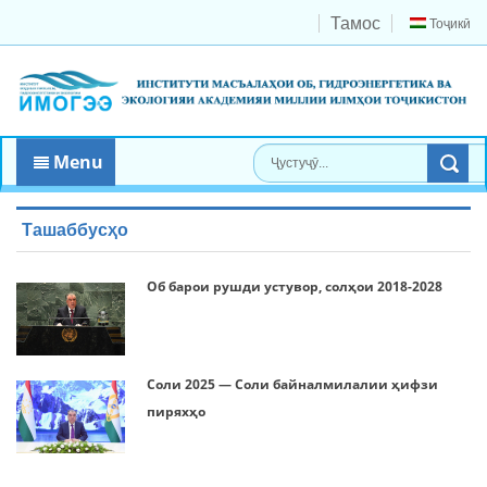
Тамос
Тоҷикӣ
Menu
Ташаббусҳо
Об барои рушди устувор, солҳои 2018-2028
Соли 2025 — Соли байналмилалии ҳифзи
пиряхҳо