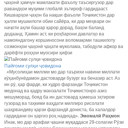
ҷаҳонӣ ҳамчун мамлакати фаъолу таъсиргузор дар
равандҳои муҳими глобалӣ эътироф гардидааст.
Кишварҳои ҷаҳон ба нақши фаъоли Тоҷикистон дар
ҳалли мушкилоти обии сайёра, ки дар меҳвари он
наҷоти аҳли башар қарор дорад, баҳои баланд
додаанд. Ҳамин аст, ки роҳбарони давлатҳо ва
намояндагону коршиносони воломақоми ташкилоту
созмонҳои ҷаҳонӣ ҷаҳати муколама, табодули афкор ва
дарёфти роҳҳои муосири ҳифзи
Пайғоми сулҳи ҷовидона
«Мусолиҳаи миллии мо дар таърихи навини миллати
кӯҳанбунёдамон дастоварди бузург ва беназир аст. Аз
ин рӯ, ҳар фарде, ки худро фарзанди Тоҷикистон
медонад ва қадру манзалати Тоҷикистонро азиз
мешуморад, бояд ба ин дастовард ҳамеша эҳтиром
гузорад ва таҳкими ваҳдати миллиро рисолати
шаҳрвандиву қарзи фарзандӣ дониста, ба халалдор
гардидани он ҳаргиз роҳ надиҳад».
Эмомалӣ Раҳмон
Инак, мо дар арафаи ҷашни муқаддаси 29-солагии Рӯзи