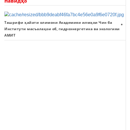
Навидҳо
Ташрифи ҳайати олимони Академияи илмҳои Чин ба
К
Институти масъалаҳои об, гидроэнергетика ва экологияи
Ин
АМИТ
м
об
ги
ва
эк
А
ко
са
ва
эк
да
д
С
а