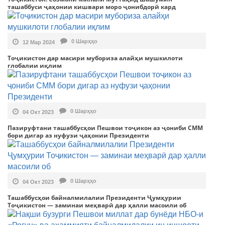
ташаббуси ҷаҳонии кишвари моро ҷонибдорӣ кард
0 Шарҳҳо
12 Мар 2024
Тоҷикистон дар масири мубориза алайҳи мушкилоти
глобалии иқлим
0 Шарҳҳо
04 Окт 2023
Пазируфтани ташаббусҳои Пешвои тоҷикон аз ҷониби СММ
бори дигар аз нуфузи ҷаҳонии Президенти
0 Шарҳҳо
04 Окт 2023
Ташаббусҳои байналмилалии Президенти Ҷумҳурии
Тоҷикистон — заминаи меҳварӣ дар ҳалли масоили об