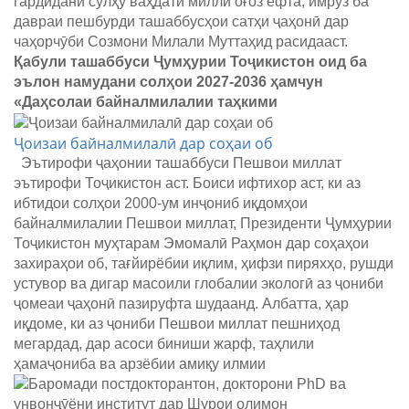
гардидани сулҳу ваҳдати миллӣ оғоз ёфта, имрӯз ба
давраи пешбурди ташаббусҳои сатҳи ҷаҳонӣ дар
чаҳорчӯби Созмони Милали Муттаҳид расидааст.
Қабули ташаббуси Ҷумҳурии Тоҷикистон оид ба
эълон намудани солҳои 2027-2036 ҳамчун
«Даҳсолаи байналмилалии таҳкими
Ҷоизаи байналмилалӣ дар соҳаи об
Эътирофи ҷаҳонии ташаббуси Пешвои миллат
эътирофи Тоҷикистон аст. Боиси ифтихор аст, ки аз
ибтидои солҳои 2000-ум инҷониб иқдомҳои
байналмилалии Пешвои миллат, Президенти Ҷумҳурии
Тоҷикистон муҳтарам Эмомалӣ Раҳмон дар соҳаҳои
захираҳои об, тағйирёбии иқлим, ҳифзи пиряхҳо, рушди
устувор ва дигар масоили глобалии экологӣ аз ҷониби
ҷомеаи ҷаҳонӣ пазируфта шудаанд. Албатта, ҳар
иқдоме, ки аз ҷониби Пешвои миллат пешниҳод
мегардад, дар асоси биниши жарф, таҳлили
ҳамаҷониба ва арзёбии амиқу илмии