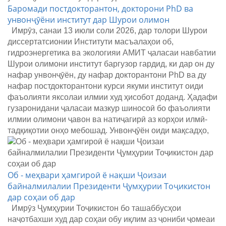
Баромади постдокторантон, докторони PhD ва
унвонҷӯёни институт дар Шурои олимон
Имрӯз, санаи 13 июли соли 2026, дар толори Шурои
диссертатсионии Институти масъалаҳои об,
гидроэнергетика ва экологияи АМИТ ҷаласаи навбатии
Шурои олимони институт баргузор гардид, ки дар он ду
нафар унвонҷӯён, ду нафар докторантони PhD ва ду
нафар постдокторантони курси якуми институт оиди
фаъолияти яксолаи илмии худ ҳисобот доданд. Ҳадафи
гузаронидани ҷаласаи мазкур шиносоӣ бо фаъолияти
илмии олимони ҷавон ва натиҷагирӣ аз корҳои илмӣ-
тадқиқотии онҳо мебошад. Унвонҷӯён оиди мақсадҳо,
Об - меҳвари ҳамгироӣ ё нақши Ҷоизаи
байналмилалии Президенти Ҷумҳурии Тоҷикистон
дар соҳаи об дар
Имрӯз Ҷумҳурии Тоҷикистон бо ташаббусҳои
наҷотбахши худ дар соҳаи обу иқлим аз ҷониби ҷомеаи