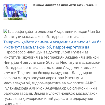
Пешвои миллат ва иқдомоти сатҳи ҷаҳонӣ
Ташрифи ҳайати олимони Академияи илмҳои Чин ба
Институти масъалаҳои об, гидроэнергетика ва
Профессор Чанг Цун ва доктор Жонг Руизен аз
Институти экология ва географияи Академияи илмҳои
Чин рӯзи 4 августи соли 2026 аз Институти масъалаҳои
об, гидроэнергетика ва экологияи Академияи миллии
илмҳои Тоҷикистон боздид намуданд. Дар доираи
сафари мазкур вохӯрии директори Институти
масъалаҳои об, гидроэнергетика ва экологияи АМИТ
Гулахмадзода Аминҷон Абдучаббор бо олимони чинӣ
баргузор гардид. Зимни мулоқот ҷонибҳо масъалаҳои
густариши ҳамкориҳои илмӣ дар самти идоракунии
захираҳои