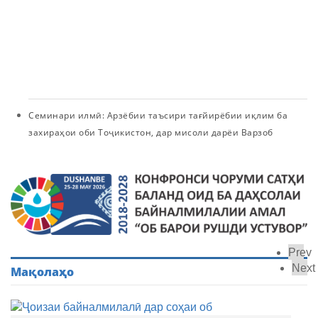
о
ба
м
О
М
Семинари илмӣ: Арзёбии таъсири тағйирёбии иқлим ба
захираҳои оби Тоҷикистон, дар мисоли дарёи Варзоб
Prev
Next
Мақолаҳо