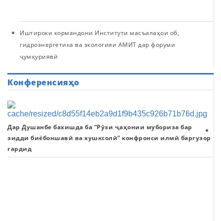
д
Иштироки кормандони Институти масъалаҳои об,
гидроэнергетика ва экологияи АМИТ дар форуми
ҷумҳуриявӣ
Конференсияҳо
Дар Душанбе бахишда ба “Рӯзи ҷаҳонии мубориза бар
И
зидди биёбоншавӣ ва хушксолӣ” конфронси илмӣ баргузор
К
гардид
и
н
“
и
да
а