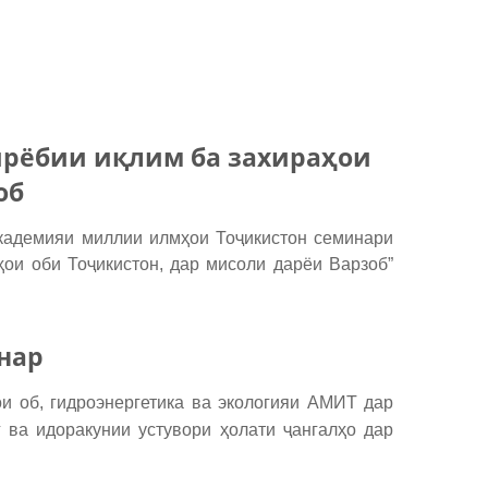
ирёбии иқлим ба захираҳои
об
Академияи миллии илмҳои Тоҷикистон семинари
ҳои оби Тоҷикистон, дар мисоли дарёи Варзоб”
нар
и об, гидроэнергетика ва экологияи АМИТ дар
 ва идоракунии устувори ҳолати ҷангалҳо дар