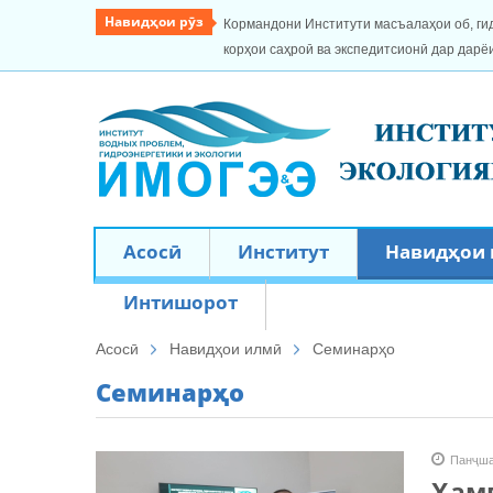
Навидҳои рӯз
Кормандони Институти масъалаҳои об, ги
корҳои саҳроӣ ва экспедитсионӣ дар дарё
Асосӣ
Институт
Навидҳои
Интишорот
Асосӣ
Навидҳои илмӣ
Семинарҳо
Семинарҳо
Панҷша
Ҳамг