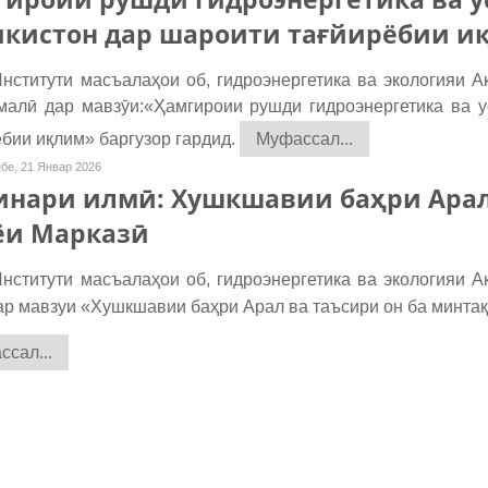
икистон дар шароити тағйирёбии и
ститути масъалаҳои об, гидроэнергетика ва экологияи 
малӣ дар мавзӯи:«Ҳамгироии рушди гидроэнергетика ва у
бии иқлим» баргузор гардид.
Муфассал...
бе, 21 Январ 2026
нари илмӣ: Хушкшавии баҳри Арал 
ёи Марказӣ
ститути масъалаҳои об, гидроэнергетика ва экологияи 
ар мавзуи «Хушкшавии баҳри Арал ва таъсири он ба минтақ
сал...