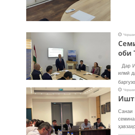
Чоршан
Сем
оби 
Дар Ин
илмӣ д
баргуз
Чоршан
Ишт
Санаи 
семина
ҳавзаҳ