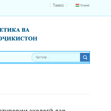
Тамос
Тоҷикӣ
стувории экологӣ дар