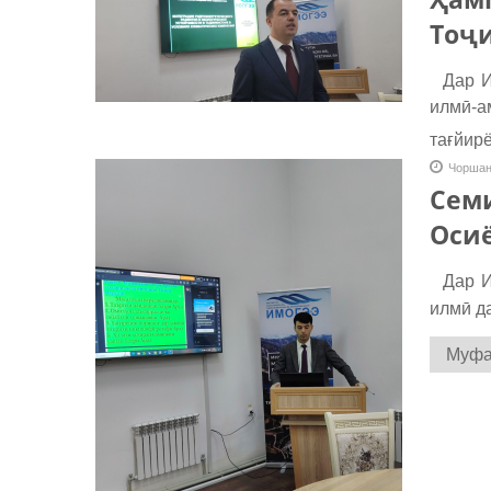
Тоҷ
Дар Ин
илмӣ-а
тағйирё
Чоршан
Семи
Оси
Дар Ин
илмӣ д
Муфас