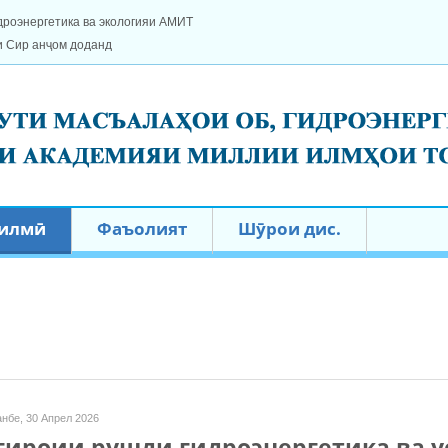
дроэнергетика ва экологияи АМИТ
и Сир анҷом доданд
 илмӣ
Фаъолият
Шӯрои дис.
нбе, 30 Апрел 2026
ироии рушди гидроэнергетика ва у