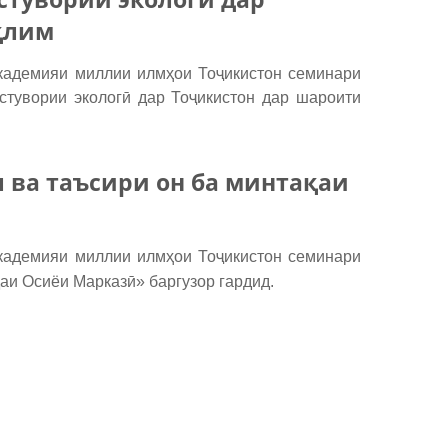
қлим
Академияи миллии илмҳои Тоҷикистон семинари
стувории экологӣ дар Тоҷикистон дар шароити
ва таъсири он ба минтақаи
Академияи миллии илмҳои Тоҷикистон семинари
аи Осиёи Марказӣ» баргузор гардид.