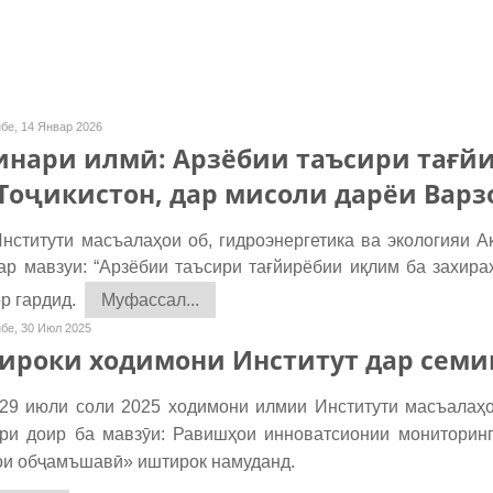
бе, 14 Январ 2026
инари илмӣ: Арзёбии таъсири тағй
Тоҷикистон, дар мисоли дарёи Варз
ститути масъалаҳои об, гидроэнергетика ва экологияи 
ар мавзуи: “Арзёбии таъсири тағйирёбии иқлим ба захира
ор гардид.
Муфассал...
бе, 30 Июл 2025
ироки ходимони Институт дар семи
29 июли соли 2025 ходимони илмии Институти масъалаҳо
ри доир ба мавзӯи: Равишҳои инноватсионии мониторинг
ои обҷамъшавӣ» иштирок намуданд.