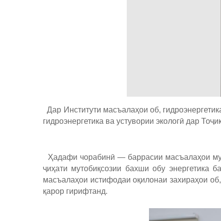
Дар Институти масъалаҳои об, гидроэнергетик
гидроэнергетика ва устувории экологӣ дар Тоҷи
Ҳадафи чорабинӣ — баррасии масъалаҳои мубр
ҷиҳати мутобиқсозии бахши обу энергетика б
масъалаҳои истифодаи оқилонаи захираҳои об,
қарор гирифтанд.