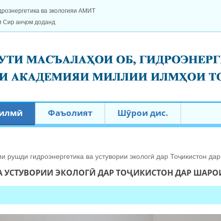
дроэнергетика ва экологияи АМИТ
и Сир анҷом доданд
 илмӣ
Фаъолият
Шӯрои дис.
и рушди гидроэнергетика ва устувории экологӣ дар Тоҷикистон да
А УСТУВОРИИ ЭКОЛОГӢ ДАР ТОҶИКИСТОН ДАР ШАР