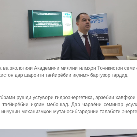
а ва экологияи Академияи миллии илмҳои Тоҷикистон сем
кистон дар шароити тағйирёбии иқлим» баргузор гардид.
ами рушди устувори гидроэнергетика, арзёбии хавфҳои 
а тағйирёбии иқлим мебошад. Дар ҷараёни семинар усул
 инчунин механизмҳои мутаносибгардонии талаботи энерге