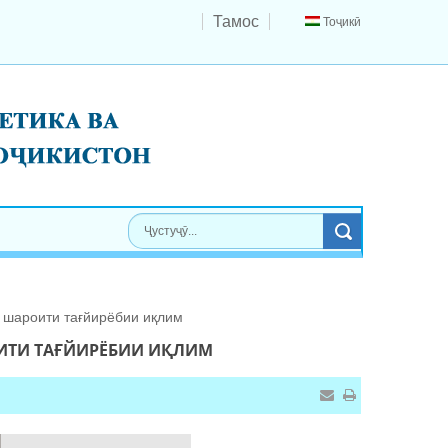
Тамос
Тоҷикӣ
р шароити тағйирёбии иқлим
ОИТИ ТАҒЙИРЁБИИ ИҚЛИМ