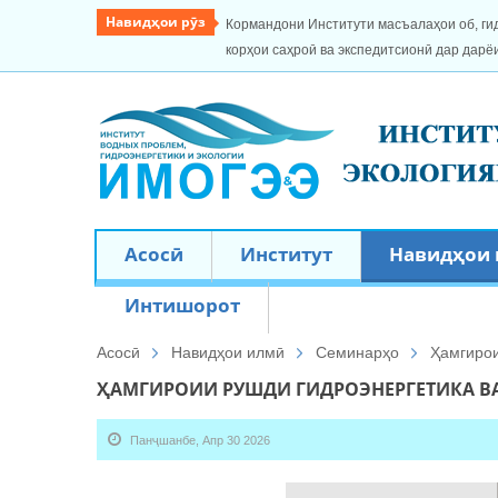
Навидҳои рӯз
Кормандони Институти масъалаҳои об, ги
корҳои саҳроӣ ва экспедитсионӣ дар дарё
Асосӣ
Институт
Навидҳои
Интишорот
Асосӣ
Навидҳои илмӣ
Семинарҳо
Ҳамгирои
ҲАМГИРОИИ РУШДИ ГИДРОЭНЕРГЕТИКА В
Панҷшанбе, Апр 30 2026