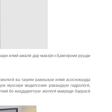
инари илмӣ-амалӣ дар мавзӯи:«Ҳамгироии рушди
экологӣ ва таҳияи равишҳои илмӣ асоснокшуда
ҳои муосири моделсозии равандҳои гидрологӣ,
тикӣ бо маҳдудиятҳои экологӣ мавриди баррасӣ