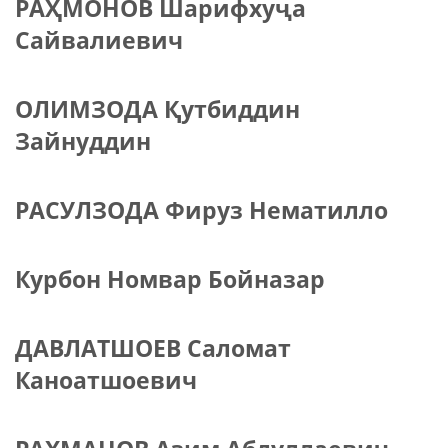
РАҲМОНОВ Шарифхуҷа
Сайвалиевич
ОЛИМЗОДА Қутбиддин
Зайнуддин
РАСУЛЗОДА Фируз Нематилло
Курбон Номвар Бойназар
ДАВЛАТШОЕВ Саломат
Каноатшоевич