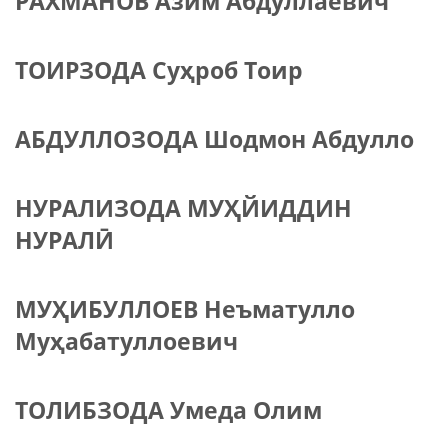
РАХМАНОВ Азим Абдуллаевич
ТОИРЗОДА Суҳроб Тоир
АБДУЛЛОЗОДА Шодмон Абдулло
НУРАЛИЗОДА МУҲЙИДДИН
НУРАЛӢ
МУҲИБУЛЛОЕВ Неъматулло
Муҳабатуллоевич
ТОЛИБЗОДА Умеда Олим