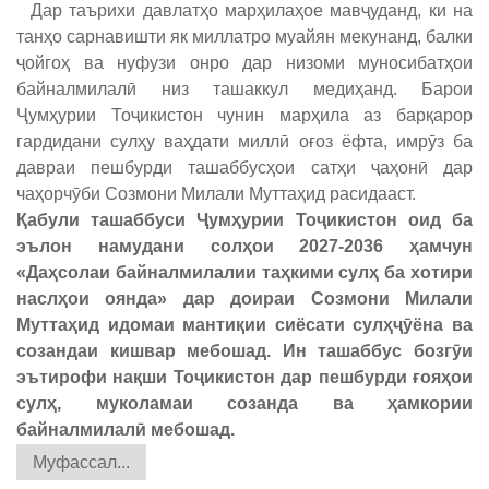
Дар таърихи давлатҳо марҳилаҳое мавҷуданд, ки на
танҳо сарнавишти як миллатро муайян мекунанд, балки
ҷойгоҳ ва нуфузи онро дар низоми муносибатҳои
байналмилалӣ низ ташаккул медиҳанд. Барои
Ҷумҳурии Тоҷикистон чунин марҳила аз барқарор
гардидани сулҳу ваҳдати миллӣ оғоз ёфта, имрӯз ба
давраи пешбурди ташаббусҳои сатҳи ҷаҳонӣ дар
чаҳорчӯби Созмони Милали Муттаҳид расидааст.
Қабули ташаббуси Ҷумҳурии Тоҷикистон оид ба
эълон намудани солҳои 2027-2036 ҳамчун
«Даҳсолаи байналмилалии таҳкими сулҳ ба хотири
наслҳои оянда» дар доираи Созмони Милали
Муттаҳид идомаи мантиқии сиёсати сулҳҷӯёна ва
созандаи кишвар мебошад. Ин ташаббус бозгӯи
эътирофи нақши Тоҷикистон дар пешбурди ғояҳои
сулҳ, муколамаи созанда ва ҳамкории
байналмилалӣ мебошад.
Муфассал...