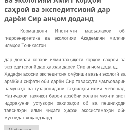
ва экологияи АМИТ корҳои
саҳроӣ ва экспедитсионӣ дар
дарёи Сир анҷом доданд
Кормандони Институти масъалаҳои об,
гидроэнергетика ва экологияи Академияи миллии
илмҳои Тоҷикистон
дар доираи корҳои илмӣ-таҳқиқотӣ корҳои саҳроӣ ва
экспедитсионӣ дар ҳавзаи дарёи Сир анҷом доданд.
Ҳадафи асосии экспедитсия омӯзиши вазъи экологӣ ва
арзёбии сифати оби дарёи Сир тавассути ҷамъоварии
намунаҳо ва гузаронидани таҳлилҳои илмӣ мебошад.
Натиҷаҳои таҳқиқот барои арзёбии ҳолати муҳити зист,
идоракунии устувори захираҳои об ва пешниҳоди
тавсияҳои илмӣ ҷиҳати ҳифзи экосистемаҳои обӣ
мусоидат хоҳанд кард.
Муфассал...