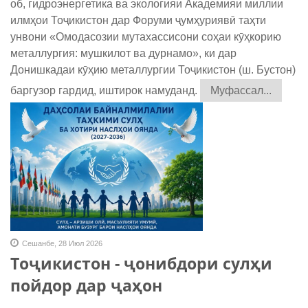
об, гидроэнергетика ва экологияи Академияи миллии
илмҳои Тоҷикистон дар Форуми ҷумҳуриявӣ таҳти
унвони «Омодасозии мутахассисони соҳаи кӯҳкорию
металлургия: мушкилот ва дурнамо», ки дар
Донишкадаи кӯҳию металлургии Тоҷикистон (ш. Бустон)
баргузор гардид, иштирок намуданд.
Муфассал...
Сешанбе, 28 Июл 2026
Тоҷикистон - ҷонибдори сулҳи
пойдор дар ҷаҳон