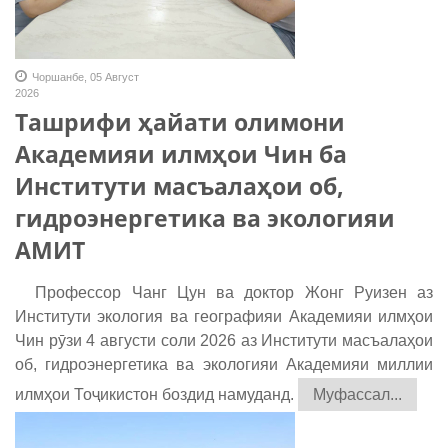
Чоршанбе, 05 Август
2026
Ташрифи ҳайати олимони
Академияи илмҳои Чин ба
Институти масъалаҳои об,
гидроэнергетика ва экологияи
АМИТ
Профессор Чанг Цун ва доктор Жонг Руизен аз
Институти экология ва географияи Академияи илмҳои
Чин рӯзи 4 августи соли 2026 аз Институти масъалаҳои
об, гидроэнергетика ва экологияи Академияи миллии
илмҳои Тоҷикистон боздид намуданд.
Муфассал...