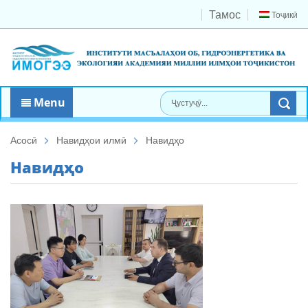
Тамос
Тоҷикӣ
Menu
Асосӣ
Навидҳои илмӣ
Навидҳо
Навидҳо