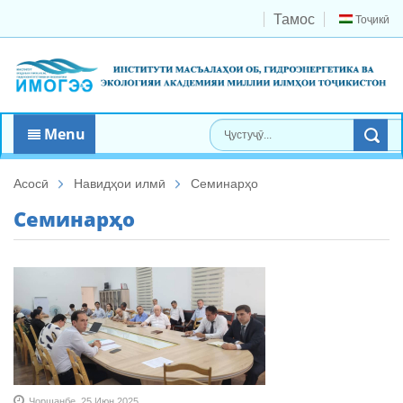
Тамос
Тоҷикӣ
Menu
Асосӣ
Навидҳои илмӣ
Семинарҳо
Семинарҳо
Чоршанбе, 25 Июн 2025