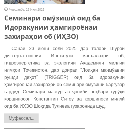
Чоршанбе, 25 Июн 2025
Семинари омӯзишӣ оид ба
Идоракунии ҳамгироёнаи
захираҳои об (ИҲЗО)
Санаи 23 июни соли 2025 дар толори Шурои
диссертатсионии Институти масъалаҳои об,
гидроэнергетика ва экологияи Академияи миллии
илмҳои Тоҷикистон, дар доираи "Лоиҳаи маҷмӯавии
рушди деҳот" (TRIGGER) оид ба идоракунии
ҳамгироёнаи захираҳои об семинари омӯзишӣ баргузор
гардид. Семинари мазкур аз ҷониби роҳбари гурӯҳи
коршиносон Константин Ситоу ва коршиноси миллӣ
оид ба ИҲЗО Шоҳида Тулиева гузаронида шуд.
Муфассал...