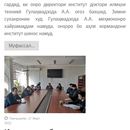
гардид, ки онро директори институт доктори илмҳои
техникӣ Гулаҳмадзода А.А. оғоз бахшид. Зимни
суханронии худ Гулаҳмадзода А.А. меҳмононро
хайрамақдам намуда, онҳоро бо аҳли кормандони
институт шинос намуд.
Муфассал...
Панҷшанбе, 17 Март
2022