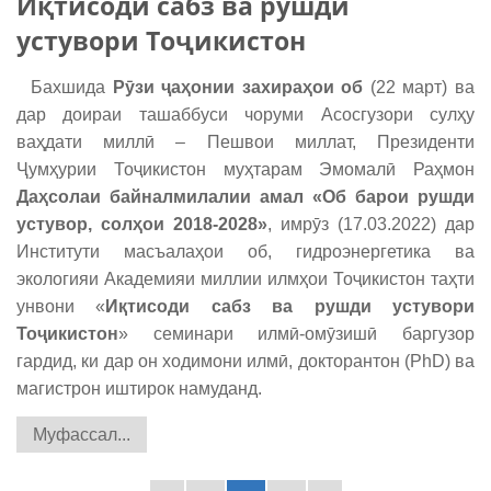
Иқтисоди сабз ва рушди
устувори Тоҷикистон
Бахшида
Рӯзи ҷаҳонии захираҳои об
(22 март) ва
дар доираи ташаббуси чоруми Асосгузори сулҳу
ваҳдати миллӣ – Пешвои миллат, Президенти
Ҷумҳурии Тоҷикистон муҳтарам Эмомалӣ Раҳмон
Да
ҳсолаи байналмилалии амал
«
Об барои рушди
устувор, солҳои 2018-2028»
, имрӯз (17.03.2022) дар
Институти масъалаҳои об, гидроэнергетика ва
экологияи Академияи миллии илмҳои Тоҷикистон таҳти
унвони «
Иқтисоди сабз ва рушди устувори
Тоҷикистон
» семинари илмӣ-омӯзишӣ баргузор
гардид, ки дар он ходимони илмӣ, докторантон (PhD) ва
магистрон иштирок намуданд.
Муфассал...