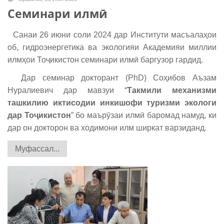
Семинари илмӣ
Санаи 26 июни соли 2024 дар Институти масъалаҳои
об, гидроэнергетика ва экологияи Академияи миллии
илмҳои Тоҷикистон семинари илмӣ баргузор гардид.
Дар семинар докторант (PhD) Соҳибов Аъзам
Нуралиевич дар мавзуи “
Такмили механизми
ташкилию иктисодии инкишофи туризми экологи
дар Тоҷикистон
” бо маърӯзаи илмӣ баромад намуд, ки
дар он докторон ва ходимони илм ширкат варзиданд.
Муфассал...