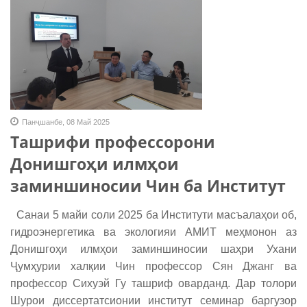
Панҷшанбе, 08 Май 2025
Ташрифи профессорони
Донишгоҳи илмҳои
заминшиносии Чин ба Институт
Санаи 5 майи соли 2025 ба Институти масъалаҳои об,
гидроэнергетика ва экологияи АМИТ меҳмонон аз
Донишгоҳи илмҳои заминшиносии шаҳри Ухани
Ҷумҳурии халқии Чин профессор Сян Джанг ва
профессор Сихуэй Гу ташриф оварданд. Дар толори
Шурои диссертатсионии институт семинар баргузор