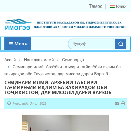
Тамос
Тоҷикӣ
Menu
Асосӣ
Навидҳои илмӣ
Семинарҳо
Семинари илмӣ: Арзёбии таъсири тағйирёбии иқлим ба
захираҳои оби Тоҷикистон, дар мисоли дарёи Варзоб
СЕМИНАРИ ИЛМӢ: АРЗЁБИИ ТАЪСИРИ
ТАҒЙИРЁБИИ ИҚЛИМ БА ЗАХИРАҲОИ ОБИ
ТОҶИКИСТОН, ДАР МИСОЛИ ДАРЁИ ВАРЗОБ
Чоршанбе, Ян 14 2026