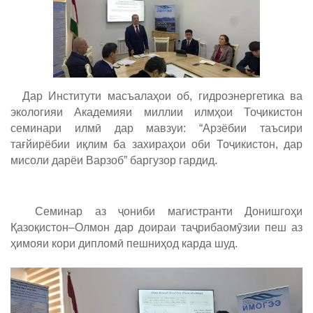
Дар Институти масъалаҳои об, гидроэнергетика ва
экологияи Академияи миллии илмҳои Тоҷикистон
семинари илмӣ дар мавзуи: “Арзёбии таъсири
тағйирёбии иқлим ба захираҳои оби Тоҷикистон, дар
мисоли дарёи Варзоб” баргузор гардид.
Семинар аз ҷониби магистранти Донишгоҳи
Қазоқистон–Олмон дар доираи таҷрибаомӯзии пеш аз
ҳимояи кори дипломӣ пешниҳод карда шуд.