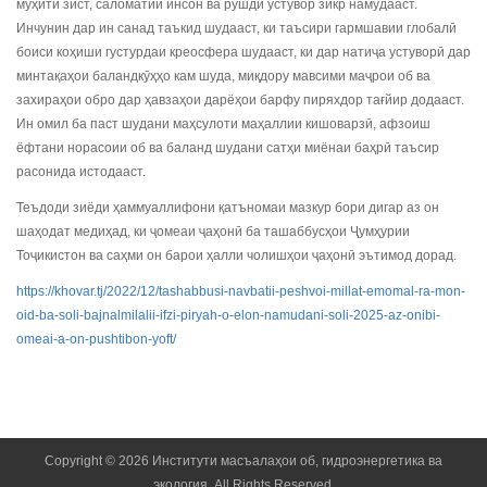
муҳити зист, саломатии инсон ва рушди устувор зикр намудааст.
Инчунин дар ин санад таъкид шудааст, ки таъсири гармшавии глобалӣ
боиси коҳиши густурдаи креосфера шудааст, ки дар натиҷа устуворӣ дар
минтақаҳои баландкӯҳҳо кам шуда, миқдору мавсими маҷрои об ва
захираҳои обро дар ҳавзаҳои дарёҳои барфу пиряхдор тағйир додааст.
Ин омил ба паст шудани маҳсулоти маҳаллии кишоварзӣ, афзоиш
ёфтани норасоии об ва баланд шудани сатҳи миёнаи баҳрӣ таъсир
расонида истодааст.
Теъдоди зиёди ҳаммуаллифони қатъномаи мазкур бори дигар аз он
шаҳодат медиҳад, ки ҷомеаи ҷаҳонӣ ба ташаббусҳои Ҷумҳурии
Тоҷикистон ва саҳми он барои ҳалли чолишҳои ҷаҳонӣ эътимод дорад.
https://khovar.tj/2022/12/tashabbusi-navbatii-peshvoi-millat-emomal-ra-mon-
oid-ba-soli-bajnalmilalii-ifzi-piryah-o-elon-namudani-soli-2025-az-onibi-
omeai-a-on-pushtibon-yoft/
Copyright © 2026 Институти масъалаҳои об, гидроэнергетика ва
экология. All Rights Reserved.