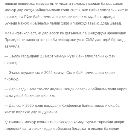
кишвар пешниҳод намуданд, ки ҷиҳати тамаркуз кардан ба масъалаи
мазкур дар сатҳи байналмилалӣ соли 2025 Соли байналмилалии ҳифзи
пиряхҳо ва Рӯзи байналмилалии ҳифзи пиряхҳо муайян гардида,
Бунёди махсуси байналмилалии ҳифзи пиряхҳо таъсис дода шавад.
Мояи ифтихор аст, ки дар асоси ин қатънома пешниҳодҳои ироашудаи
Президенти кишвар аз ҷониби кишварҳои узви СММ дастгирӣ ёфтанд,
аз ҷумла:
— Эълон гардидани 21 март ҳамчун Рӯзи байналмилалии ҳифзи
пиряхҳо;
— Эълон шудани соли 2025 ҳамчун Соли байналмилалии ҳифзи
пиряхҳо;
— Дар назди СММ таъсис додани Фонди боварии байналмилалӣ барои
саҳмгузорӣ ба ҳифзи пиряхҳо;
— Дар соли 2025 доир намудани Конфронси байналмилалӣ оид ба
ҳифзи пиряхҳо дар ш.Душанбе.
Қатъномаи мазкур аҳамияти пиряхҳоро ҳамчун ҷузъи таркибии даври
гидрологӣ ва таъсири ҷиддии обшавии босуръати онҳоро ба иқлим,