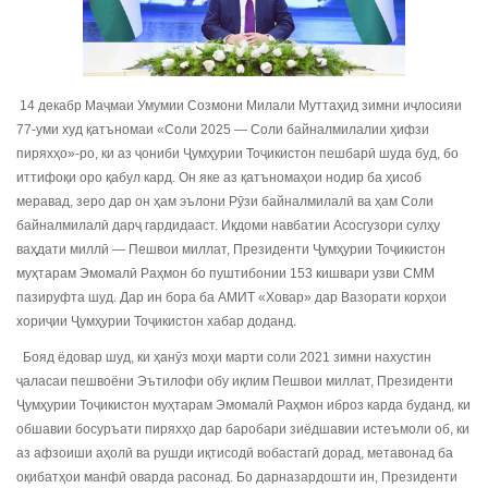
14 декабр Маҷмаи Умумии Созмони Милали Муттаҳид зимни иҷлосияи
77-уми худ қатъномаи «Соли 2025 — Соли байналмилалии ҳифзи
пиряхҳо»-ро, ки аз ҷониби Ҷумҳурии Тоҷикистон пешбарӣ шуда буд, бо
иттифоқи оро қабул кард. Он яке аз қатъномаҳои нодир ба ҳисоб
меравад, зеро дар он ҳам эълони Рӯзи байналмилалӣ ва ҳам Соли
байналмилалӣ дарҷ гардидааст. Иқдоми навбатии Асосгузори сулҳу
ваҳдати миллӣ — Пешвои миллат, Президенти Ҷумҳурии Тоҷикистон
муҳтарам Эмомалӣ Раҳмон бо пуштибонии 153 кишвари узви СММ
пазируфта шуд. Дар ин бора ба АМИТ «Ховар» дар Вазорати корҳои
хориҷии Ҷумҳурии Тоҷикистон хабар доданд.
Бояд ёдовар шуд, ки ҳанӯз моҳи марти соли 2021 зимни нахустин
ҷаласаи пешвоёни Эътилофи обу иқлим Пешвои миллат, Президенти
Ҷумҳурии Тоҷикистон муҳтарам Эмомалӣ Раҳмон иброз карда буданд, ки
обшавии босуръати пиряхҳо дар баробари зиёдшавии истеъмоли об, ки
аз афзоиши аҳолӣ ва рушди иқтисодӣ вобастагӣ дорад, метавонад ба
оқибатҳои манфӣ оварда расонад. Бо дарназардошти ин, Президенти