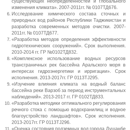
существующих неопределенностей и глобального
изменения климата». 2007-2011гг. № 0107ТД676.
Исследование химического состава сточных и
природных вод районов Республики Таджикистан и
разработка современных методов очистки. 2007-
2011гг. № 0107ТД677.
«Разработка методов определения эффективности
гидротехнических сооружений». Срок выполнения.
2010-2014 гг. ГР №0102ТД832.
«Комплексное использование водных ресурсов
трансграничных рек бассейна Аральского моря в
интересах гидроэнергетики и ирригации». Срок
исполнения. 2013-2017гг. ГР 0113TJ295.
«Изучение влияния климата на водный баланс
бассейна реки Варзоб за период инструментальных
наблюдений». 2013-2017 гг. ГР 0102ТД833.
«Разработка методики оптимального регулирования
речного стока с помощью водохранилищ и водное
благоустройство ландшафтов». Срок исполнения.
2013-2017гг. ГР 0113TJ296.
«Оценка состояния подземных вод города Душанбе