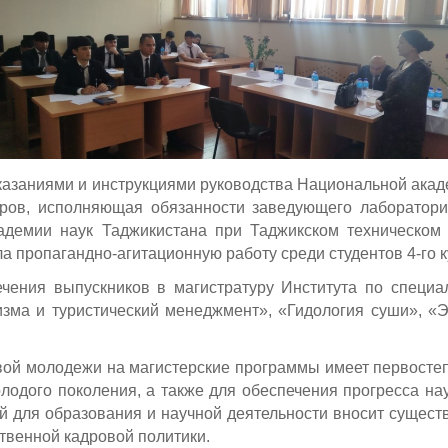
 указаниями и инструкциями руководства Национальной акад
ов, исполняющая обязанности заведующего лаборатори
кадемии наук Таджикистана при Таджикском техническом
 пропагандно-агитационную работу среди студентов 4-го к
ения выпускников в магистратуру Института по специа
зма и туристический менеджмент», «Гидология суши», «Э
вой молодежи на магистерские программы имеет первосте
лодого поколения, а также для обеспечения прогресса нау
ий для образования и научной деятельности вносит сущес
твенной кадровой политики.