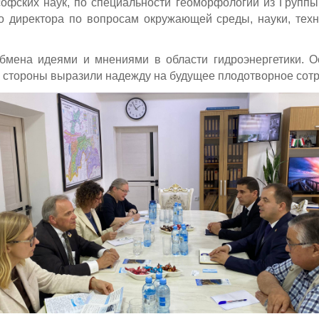
офских наук, по специальности геоморфологии из Группы
о директора по вопросам окружающей среды, науки, тех
бмена идеями и мнениями в области гидроэнергетики. О
бе стороны выразили надежду на будущее плодотворное сот