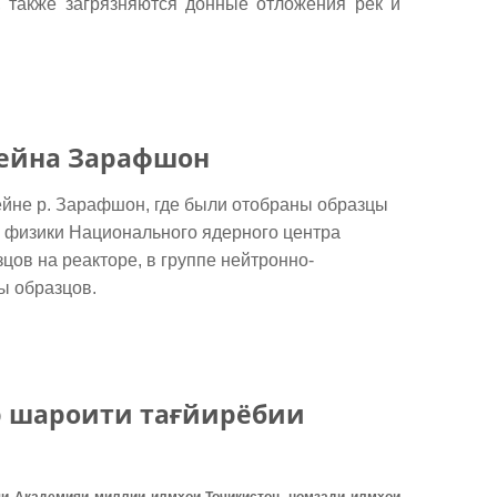
, также загрязняются донные отложения рек и
ссейна Зарафшон
йне р. Зарафшон, где были отобраны образцы
й физики Национального ядерного центра
ов на реакторе, в группе нейтронно-
ы образцов.
р шароити тағйирёбии