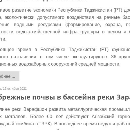
ивое развитие экономики Республики Таджикистан (РТ) дос
а, эколо-гически допустимого воздействия на речные ба
ения водными ресурсами (формирование, охрана, по
сности водо-хозяйственной инфраструктуры в целом и 
ти.
оящее время в Республике Таджикистан (РТ) функци
ного назначения, в том числе эксплуатируются 36 круп
ционных водозаборных сооружений средней мощности.
бнее ...
, 16 октября 2021
режные почвы в бассейна реки Зар
лине реки Зарафшон развита металлургическая промышле
х металлов. Более 60 лет действуют Анзобский горно-
рудный комбинат (ТЗРК). В последнее время ведутся работ