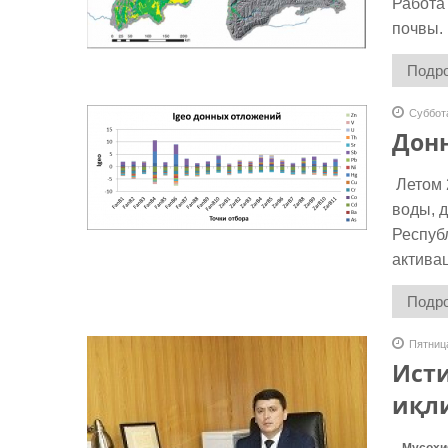
Работа
почвы.
Подро
Суббота
Дон
Летом 
воды, 
Респуб
актива
Подро
Пятница
Ист
иқл