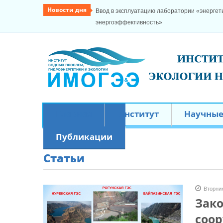
Новости дня
Ввод в эксплуатацию лаборатории «энергети
энергоэффективность»
Главная
Институт
Научные
Публикации
Статьи
Вторник
Зако
соо