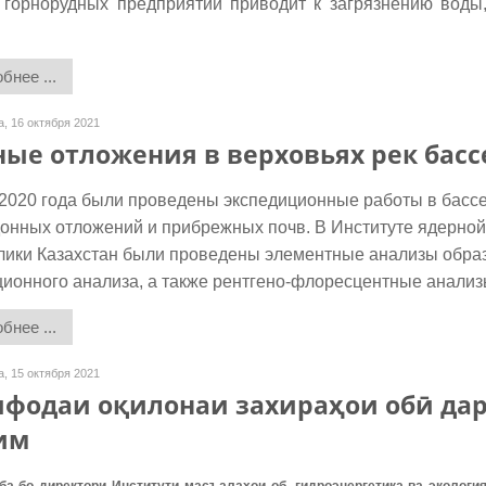
 горнорудных предприятий приводит к загрязнению воды
бнее ...
, 16 октября 2021
ные отложения в верховьях рек ба
2020 года были проведены экспедиционные работы в бассе
донных отложений и прибрежных почв. В Институте ядерно
лики Казахстан были проведены элементные анализы образц
ционного анализа, а также рентгено-флоресцентные анализ
бнее ...
, 15 октября 2021
ифодаи оқилонаи захираҳои обӣ да
им