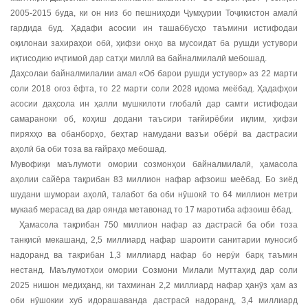
2005-2015 буда, ки он низ бо пешниҳоди Ҷумҳурии Тоҷикистон амалӣ
гардида буд. Ҳадафи асосии ин ташаббусҳо таъмини истифодаи
оқилонаи захираҳои обӣ, ҳифзи онҳо ва мусоидат ба рушди устувори
иқтисодию иҷтимоӣ дар сатҳи миллӣ ва байналмилалӣ мебошад.
Даҳсолаи байналмилалии амал «Об барои рушди устувор» аз 22 марти
соли 2018 оғоз ёфта, то 22 марти соли 2028 идома меёбад. Ҳадафҳои
асосии даҳсола ин ҳалли мушкилоти глобалӣ дар самти истифодаи
самараноки об, коҳиш додани таъсири тағйирёбии иқлим, ҳифзи
пиряхҳо ва обанборҳо, беҳтар намудани вазъи обёрӣ ва дастрасии
аҳолӣ ба оби тоза ва ғайраҳо мебошад.
Мувофиқи маълумоти омории созмонҳои байналмилалӣ, ҳамасола
аҳолии сайёра тақрибан 83 миллион нафар афзоиш меёбад. Бо зиёд
шудани шумораи аҳолӣ, талабот ба оби нӯшокӣ то 64 миллион метри
мукааб мерасад ва дар оянда метавонад то 17 маротиба афзоиш ёбад.
Ҳамасола тақрибан 750 миллион нафар аз дастрасӣ ба оби тоза
танқисӣ мекашанд, 2,5 миллиард нафар шароити санитарии муносиб
надоранд ва тақрибан 1,3 миллиард нафар бо нерӯи барқ таъмин
нестанд. Маълумотҳои омории Созмони Милали Муттаҳид дар соли
2025 нишон медиҳанд, ки тахминан 2,2 миллиард нафар ҳанӯз ҳам аз
оби нӯшокии хуб идорашаванда дастрасӣ надоранд, 3,4 миллиард