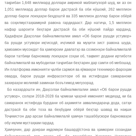
тақрибан 1,648 миллиард доллари амрикоӣ маблағгузорӣ шуд, ки аз он
1,051 миллиард доллар барои дастрасӣ ба оби нӯшокӣ, 262 миллион
доллар барои лоиҳаҳои беҳдоштӣ ва 335 миллион доллар барои обёрӣ
ва соҳилмустаҳкамкунӣ равона гардидааст. Дар натиҷа, 1,5 миллион
нафар шароити беҳтари дастрасӣ ба оби нӯшокӣ пайдо карданд.
Ҳадафҳои Даҳсолаи байналмилалии амал «Об барои рушди устувор»
ба рушди устувори иқтисодӣ, иҷтимоӣ ва муҳити зист равона шуда,
ҳамзамон мусоидат ба ҳамгироии давлатҳо ва созмонҳои байналмилалӣ
барои татбиқи барномаву лоиҳаҳои соҳаи об, тақвият додани иртиботи
байналмилалӣ ва мубодилаи таҷрибаи беҳтарин дар самти об мебошад.
Ин платформа имконияти ҷалби сармоя ва кӯмакҳои техникиро фароҳам
оварда, барои рушди инфрасохтори об ва истифодаи самараноки
захираҳои молиявӣ заминаи боэътимод мегузорад.
Бо назардошти ин, Даҳсолаи байналмилалии амал «Об барои рушди
устувор», солҳои 2018-2028 ба ҷомеаи ҷаҳонӣ имконият медиҳад, ки ба
самаранок истифода бурдани об аҳамияти аввалиндараҷа дода, сатҳи
дастрасӣ ба оби тоза ва беҳбудии обёрӣ беҳтар шавад ва нақши
Тоҷикистон дар арсаи байналмилалӣ ҳамчун ташаббускори барномаҳои
обу иқлим мустаҳкам гардад.
Ҳамчунин, дар доираи иқдомҳои башардӯстона ва ҳамкории созандаи