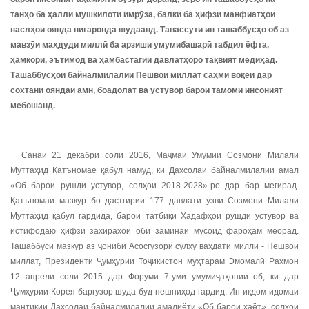
танҳо ба ҳалли мушкилоти имрӯза, балки ба ҳифзи манфиатҳои
наслҳои оянда нигаронда шудаанд. Тавассути ин ташаббусҳо об аз
мавзӯи маҳдуди миллӣ ба арзиши умумибашарӣ табдил ёфта,
ҳамкорӣ, эътимод ва ҳамбастагии давлатҳоро тақвият медиҳад.
Ташаббусҳои байналмилалии Пешвои миллат саҳми воқеӣ дар
сохтани ояндаи амн, боадолат ва устувор барои тамоми инсоният
мебошанд.
Санаи 21 декабри соли 2016, Маҷмаи Умумии Созмони Милали
Муттаҳид Қатъномае қабул намуд, ки Даҳсолаи байналмилалии амал
«Об барои рушди устувор, солҳои 2018-2028»-ро дар бар мегирад.
Қатъномаи мазкур бо дастгирии 177 давлати узви Созмони Милали
Муттаҳид қабул гардида, барои татбиқи Ҳадафҳои рушди устувор ва
истифодаю ҳифзи захираҳои обӣ заминаи мусоид фароҳам меорад.
Ташаббуси мазкур аз ҷониби Асосгузори сулҳу ваҳдати миллӣ - Пешвои
миллат, Президенти Ҷумҳурии Тоҷикистон муҳтарам Эмомалӣ Раҳмон
12 апрели соли 2015 дар Форуми 7-уми умумиҷаҳонии об, ки дар
Ҷумҳурии Корея баргузор шуда буд пешниҳод гардид. Ин иқдом идомаи
мантиқии Даҳсолаи байналмилалии амалиёти «Об барои ҳаёт», солҳои