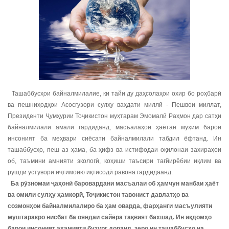
Ташаббусҳои байналмилалие, ки тайи ду даҳсолаҳои охир бо роҳбарӣ
ва пешниҳодҳои Асосгузори сулҳу ваҳдати миллӣ - Пешвои миллат,
Президенти Ҷумҳурии Тоҷикистон муҳтарам Эмомалӣ Раҳмон дар сатҳи
байналмилали амалӣ гардиданд, масъалаҳои ҳаётан муҳим барои
инсоният ба меҳвари сиёсати байналмилали табдил ёфтанд. Ин
ташаббусҳо, пеш аз ҳама, ба ҳифз ва истифодаи оқилонаи захираҳои
об, таъмини амнияти экологӣ, коҳиши таъсири тағйирёбии иқлим ва
рушди устувори иҷтимоию иқтисодӣ равона гардидаанд.
Ба рӯзномаи ҷаҳонӣ баровардани масъалаи об ҳамчун манбаи ҳаёт
ва омили сулҳу ҳамкорӣ, Тоҷикистон тавонист давлатҳо ва
созмонҳои байналмилалиро ба ҳам оварда, фарҳанги масъулияти
муштаракро нисбат ба ояндаи сайёра тақвият бахшад. Ин иқдомҳо
барои инсоният аҳамияти бузург доранд, зеро ин ташаббусҳо на