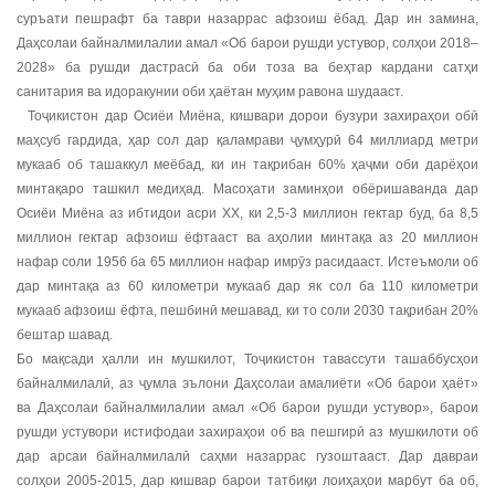
суръати пешрафт ба таври назаррас афзоиш ёбад. Дар ин замина,
Даҳсолаи байналмилалии амал «Об барои рушди устувор, солҳои 2018–
2028» ба рушди дастрасӣ ба оби тоза ва беҳтар кардани сатҳи
санитария ва идоракунии оби ҳаётан муҳим равона шудааст.
Тоҷикистон дар Осиёи Миёна, кишвари дорои бузури захираҳои обӣ
маҳсуб гардида, ҳар сол дар қаламрави ҷумҳурӣ 64 миллиард метри
мукааб об ташаккул меёбад, ки ин тақрибан 60% ҳаҷми оби дарёҳои
минтақаро ташкил медиҳад. Масоҳати заминҳои обёришаванда дар
Осиёи Миёна аз ибтидои асри XX, ки 2,5-3 миллион гектар буд, ба 8,5
миллион гектар афзоиш ёфтааст ва аҳолии минтақа аз 20 миллион
нафар соли 1956 ба 65 миллион нафар имрӯз расидааст. Истеъмоли об
дар минтақа аз 60 километри мукааб дар як сол ба 110 километри
мукааб афзоиш ёфта, пешбинӣ мешавад, ки то соли 2030 тақрибан 20%
бештар шавад.
Бо мақсади ҳалли ин мушкилот, Тоҷикистон тавассути ташаббусҳои
байналмилалӣ, аз ҷумла эълони Даҳсолаи амалиёти «Об барои ҳаёт»
ва Даҳсолаи байналмилалии амал «Об барои рушди устувор», барои
рушди устувори истифодаи захираҳои об ва пешгирӣ аз мушкилоти об
дар арсаи байналмилалӣ саҳми назаррас гузоштааст. Дар давраи
солҳои 2005-2015, дар кишвар барои татбиқи лоиҳаҳои марбут ба об,