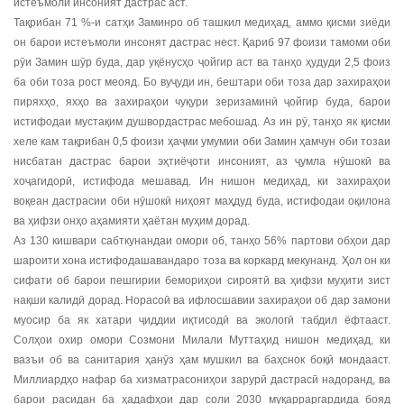
истеъмоли инсоният дастрас аст.
Тақрибан 71 %-и сатҳи Заминро об ташкил медиҳад, аммо қисми зиёди
он барои истеъмоли инсонят дастрас нест. Қариб 97 фоизи тамоми оби
рӯи Замин шӯр буда, дар уқёнусҳо ҷойгир аст ва танҳо ҳудуди 2,5 фоиз
ба оби тоза рост меояд. Бо вуҷуди ин, бештари оби тоза дар захираҳои
пиряхҳо, яхҳо ва захираҳои чуқури зеризаминӣ ҷойгир буда, барои
истифодаи мустақим душвордастрас мебошад. Аз ин рӯ, танҳо як қисми
хеле кам тақрибан 0,5 фоизи ҳаҷми умумии оби Замин ҳамчун оби тозаи
нисбатан дастрас барои эҳтиёҷоти инсоният, аз ҷумла нӯшокӣ ва
хоҷагидорӣ, истифода мешавад. Ин нишон медиҳад, ки захираҳои
воқеан дастрасии оби нӯшокӣ ниҳоят маҳдуд буда, истифодаи оқилона
ва ҳифзи онҳо аҳамияти ҳаётан муҳим дорад.
Аз 130 кишвари сабткунандаи омори об, танҳо 56% партови обҳои дар
шароити хона истифодашавандаро тоза ва коркард мекунанд. Ҳол он ки
сифати об барои пешгирии бемориҳои сироятӣ ва ҳифзи муҳити зист
нақши калидӣ дорад. Норасоӣ ва ифлосшавии захираҳои об дар замони
муосир ба як хатари ҷиддии иқтисодӣ ва экологӣ табдил ёфтааст.
Солҳои охир омори Созмони Милали Муттаҳид нишон медиҳад, ки
вазъи об ва санитария ҳанӯз ҳам мушкил ва баҳснок боқӣ мондааст.
Миллиардҳо нафар ба хизматрасониҳои зарурӣ дастрасӣ надоранд, ва
барои расидан ба ҳадафҳои дар соли 2030 муқарраргардида бояд