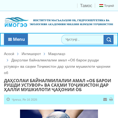
Тамос
Тоҷикӣ
Menu
Асосӣ
Интишорот
Мақолаҳо
Даҳсолаи байналмилалии амал «Об барои рушди
устувор» ва саҳми Тоҷикистон дар ҳалли мушкилоти ҷаҳонии
об
ДАҲСОЛАИ БАЙНАЛМИЛАЛИИ АМАЛ «ОБ БАРОИ
РУШДИ УСТУВОР» ВА САҲМИ ТОҶИКИСТОН ДАР
ҲАЛЛИ МУШКИЛОТИ ҶАҲОНИИ ОБ
Ҷумъа, Ян 16 2026