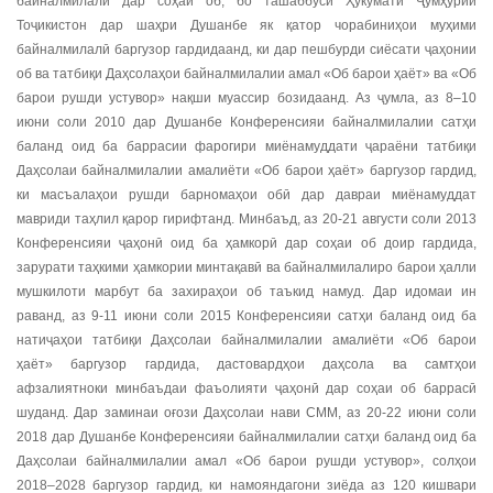
байналмилалӣ дар соҳаи об, бо ташаббуси Ҳукумати Ҷумҳурии
Тоҷикистон дар шаҳри Душанбе як қатор чорабиниҳои муҳими
байналмилалӣ баргузор гардидаанд, ки дар пешбурди сиёсати ҷаҳонии
об ва татбиқи Даҳсолаҳои байналмилалии амал «Об барои ҳаёт» ва «Об
барои рушди устувор» нақши муассир бозидаанд. Аз ҷумла, аз 8–10
июни соли 2010 дар Душанбе Конференсияи байналмилалии сатҳи
баланд оид ба баррасии фарогири миёнамуддати ҷараёни татбиқи
Даҳсолаи байналмилалии амалиёти «Об барои ҳаёт» баргузор гардид,
ки масъалаҳои рушди барномаҳои обӣ дар давраи миёнамуддат
мавриди таҳлил қарор гирифтанд. Минбаъд, аз 20-21 августи соли 2013
Конференсияи ҷаҳонӣ оид ба ҳамкорӣ дар соҳаи об доир гардида,
зарурати таҳкими ҳамкории минтақавӣ ва байналмилалиро барои ҳалли
мушкилоти марбут ба захираҳои об таъкид намуд. Дар идомаи ин
раванд, аз 9-11 июни соли 2015 Конференсияи сатҳи баланд оид ба
натиҷаҳои татбиқи Даҳсолаи байналмилалии амалиёти «Об барои
ҳаёт» баргузор гардида, дастовардҳои даҳсола ва самтҳои
афзалиятноки минбаъдаи фаъолияти ҷаҳонӣ дар соҳаи об баррасӣ
шуданд. Дар заминаи оғози Даҳсолаи нави СММ, аз 20-22 июни соли
2018 дар Душанбе Конференсияи байналмилалии сатҳи баланд оид ба
Даҳсолаи байналмилалии амал «Об барои рушди устувор», солҳои
2018–2028 баргузор гардид, ки намояндагони зиёда аз 120 кишвари