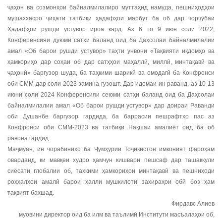
ҷаҳон ва созмонҳои байналмилалиро муттаҳид намуда, пешниҳодҳои
мушаххасро ҷиҳати татбиқи ҳадафҳои марбут ба об дар чорчӯбаи
Ҳадафҳои рушди устувор ироа кард. Аз 6 то 9 июн соли 2022,
Конференсияи дуюми сатҳи баланд оид ба Даҳсолаи байналмилалии
амал «Об барои рушди устувор» таҳти унвони «Тақвияти иқдомҳо ва
ҳамкориҳо дар соҳаи об дар сатҳҳои маҳаллӣ, миллӣ, минтақавӣ ва
ҷаҳонӣ» баргузор шуда, ба таҳкими шарикӣ ва омодагӣ ба Конфронси
оби СММ дар соли 2023 замина гузошт. Дар идомаи ин раванд, аз 10-13
июни соли 2024 Конференсияи сеюми сатҳи баланд оид ба Даҳсолаи
байналмилалии амал «Об барои рушди устувор» дар доираи Раванди
оби Душанбе баргузор гардида, ба баррасии пешрафтҳо пас аз
Конфронси оби СММ-2023 ва татбиқи Нақшаи амалиёт оид ба об
равона гардид.
Маҷмӯан, ин чорабиниҳо ба Ҷумҳурии Тоҷикистон имконият фароҳам
оварданд, ки мавқеи худро ҳамчун кишвари пешсаф дар ташаккули
сиёсати глобалии об, таҳкими ҳамкориҳои минтақавӣ ва пешниҳоди
роҳҳалҳои амалӣ барои ҳалли мушкилоти захираҳои обӣ боз ҳам
тақвият бахшад.
Фирдавс Алиев
муовини директор оид ба илм ва таълимӣ Институти масъалаҳои об,