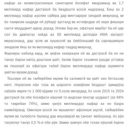
нафар аз хизматрасониҳои санитарии босифат маҳруманд ва 1,7
миллиард нафар дастрасӣ ба беҳдошти асосӣ надоранд. Беш аз 2
миллиард нафар аҳолии сайёра дар минтақаҳое зиндагӣ мекунанд, ки
бо танқисии шадиди об рӯбарӯ ҳастанд ва истифодаи об зери фишори
сахти маҳдудият қарор дорад. Илова бар ин, офатҳои марбут ба об ҳар
сол ба давлатҳо зиёда аз 60 миллиард доллари ИМА хисорот
мерасонанд, дар ҳоле ки хушксолӣ ва биёбоншавӣ ба сарчашмаҳои
зиндагии беш аз як миллиард нафар таҳдид мекунад.
Фаромуш набояд кард, ки ҳифзи захираҳои об ва дастрасӣ ба он на
танҳо барои нигоҳ доштани ҳаёт, балки барои таъмини рушди устувор
ва пешгирӣ аз офатҳои табиӣ барои миллиардҳо нафар аҳамияти
ҳаётан муҳим дорад
Таъсири об ва тағйирёбии иқлим ба саломатӣ ва ҳаёт низ бетаъсир
нест. Норасоии оби тоза ва шароити нокифояи беҳдошт ҳамарӯза
сабаби марги то 1 000 кӯдаки то 5-сола мегардад. Аз соли 2015 то 2024
дастрасӣ ба оби босифати нӯшокӣ то андозае беҳтар шудааст (аз 68%
то тақрибан 74%), аммо ҳанӯз миллиардҳо нафар аз он баҳра
намебаранд. Омилҳои асосӣ ин мушкилот афзоиши аҳолӣ, тағйирёбии
иқлим ва талаботи баланд дар кишоварзӣ ва саноат мебошанд. Аз рӯи
таҳлилҳо танҳо 0,5 %-и оби рӯи Замин ҳамчун оби тозаи нӯшокӣ барои