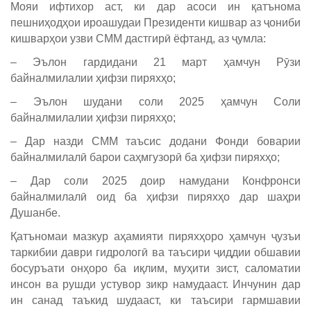
Мояи ифтихор аст, ки дар асоси ин қатънома
пешниҳодҳои ироашудаи Президенти кишвар аз ҷониби
кишварҳои узви СММ дастгирӣ ёфтанд, аз ҷумла:
– Эълон гардидани 21 март ҳамчун Рӯзи
байналмилалии ҳифзи пиряхҳо;
– Эълон шудани соли 2025 ҳамчун Соли
байналмилалии ҳифзи пиряхҳо;
– Дар назди СММ таъсис додани Фонди боварии
байналмилалӣ барои саҳмгузорӣ ба ҳифзи пиряхҳо;
– Дар соли 2025 доир намудани Конфронси
байналмилалӣ оид ба ҳифзи пиряхҳо дар шаҳри
Душанбе.
Қатъномаи мазкур аҳамияти пиряхҳоро ҳамчун ҷузъи
таркибии даври гидрологӣ ва таъсири ҷиддии обшавии
босуръати онҳоро ба иқлим, муҳити зист, саломатии
инсон ва рушди устувор зикр намудааст. Инчунин дар
ин санад таъкид шудааст, ки таъсири гармшавии