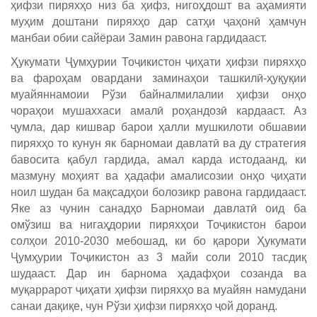
ҳифзи пиряхҳо низ ба ҳифз, нигоҳдошт ва аҳамияти
муҳим доштани пиряхҳо дар сатҳи ҷаҳонӣ ҳамчун
манбаи обии сайёраи Замин равона гардидааст.
Ҳукумати Ҷумҳурии Тоҷикистон ҷиҳати ҳифзи пиряхҳо
ва фароҳам овардани заминаҳои ташкилӣ-ҳуқуқии
муайяннамоии Рўзи байналмилалии ҳифзи онҳо
чораҳои мушаххаси амалӣ роҳандозӣ кардааст. Аз
ҷумла, дар кишвар барои ҳалли мушкилоти обшавии
пиряхҳо то кунун як барномаи давлатӣ ва ду стратегия
бавосита қабул гардида, амал карда истодаанд, ки
мазмуну моҳият ва ҳадафи амалисозии онҳо ҷиҳати
ноил шудан ба мақсадҳои болозикр равона гардидааст.
Яке аз чунин санадҳо Барномаи давлатӣ оид ба
омўзиш ва нигаҳдории пиряхҳои Тоҷикистон барои
солҳои 2010-2030 мебошад, ки бо қарори Ҳукумати
Ҷумҳурии Тоҷикистон аз 3 майи соли 2010 тасдиқ
шудааст. Дар ин барнома ҳадафҳои созанда ва
муқаррарот ҷиҳати ҳифзи пиряхҳо ва муайян намудани
санаи дақиқе, чун Рўзи ҳифзи пиряхҳо ҷой доранд.