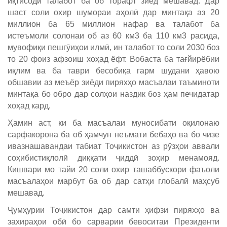
иқтисодӣ талабот ба об торафт зиёд мешавад. Дар
шаст соли охир шумораи аҳолӣ дар минтақа аз 20
миллион ба 65 миллион нафар ва талабот ба
истеъмоли солонаи об аз 60 км3 ба 110 км3 расида,
мувофиқи пешгӯиҳои илмӣ, ин талабот то соли 2030 боз
то 20 фоиз афзоиш хоҳад ёфт. Вобаста ба тағйирёбии
иқлим ва ба таври бесобиқа гарм шудани ҳавою
обшавии аз меъёр зиёди пиряхҳо масъалаи таъминоти
минтақа бо обро дар солҳои наздик боз ҳам печидатар
хоҳад кард.
Ҳамин аст, ки ба масъалаи муносибати оқилонаю
сарфакорона ба об ҳамчун неъмати бебаҳо ва бо чизе
ивазнашавандаи табиат Тоҷикистон аз рӯзҳои аввали
соҳибистиқлолӣ диққати ҷиддӣ зоҳир менамояд.
Кишвари мо тайи 20 соли охир ташаббускори фаъоли
масъалаҳои марбут ба об дар сатҳи глобалӣ маҳсуб
мешавад.
Ҷумҳурии Тоҷикистон дар самти ҳифзи пиряхҳо ва
захираҳои обӣ бо сарварии бевоситаи Президенти