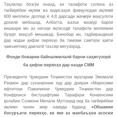
Таҳлилҳо бозгӯи онанд, ки талафоти солона аз
тағйирёбии иқлим ва ҳодисаҳои фавқулодаи иқлимӣ
600 миллион доллар ё 4,8 дарсади маҷмӯи маҳсулоти
дохилӣ мебошад. Албатта, вазъи мазкур барои
кишвари мо аз нигоҳи иқтисодӣ талафоти молиявии
бузург маҳсуб мешавад. Бинобар ин, тадбирандешӣ
дар ҷодаи ҳифзи пиряхҳо ба тамоми самтҳои ҳаёти
ҷамъиятиву давлатӣ таъсир мегузорад.
Фонди боварии байналмилалӣ барои саҳмгузорӣ
ба ҳифзи пиряхҳо дар назди СММ
Президенти Ҷумҳурии Тоҷикистон муҳтарам Эмомалӣ
Раҳмон дар суханронии худ дар доираи «Маросими
ифтитоҳи Павилиони Ҷумҳурии Тоҷикистон дар
Конфронси бистуҳафтуми Тарафҳои Конвенсияи
қолабии Созмони Милали Муттаҳид оид ба тағйирёбии
иқлим» чунин зикр намуда буданд:
«Обшавии
босуръати пиряхҳо, ки яке аз манбаъҳои асосии