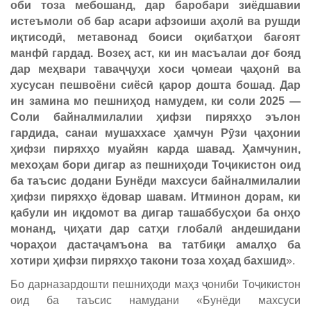
оби тоза мебошанд, дар баробари зиёдшавии
истеъмоли об бар асари афзоиши аҳолӣ ва рушди
иқтисодӣ, метавонад боиси оқибатҳои бағоят
манфӣ гардад. Возеҳ аст, ки ин масъалаи доғ бояд
дар меҳвари таваҷҷуҳи хоси ҷомеаи ҷаҳонӣ ва
хусусан пешвоёни сиёсӣ қарор дошта бошад. Дар
ин замина мо пешниҳод намудем, ки соли 2025 —
Соли байналмилалии ҳифзи пиряхҳо эълон
гардида, санаи мушаххасе ҳамчун Рӯзи ҷаҳонии
ҳифзи пиряхҳо муайян карда шавад. Ҳамчунин,
мехоҳам бори дигар аз пешниҳоди Тоҷикистон оид
ба таъсис додани Бунёди махсуси байналмилалии
ҳифзи пиряхҳо ёдовар шавам. Итминон дорам, ки
қабули ин иқдомот ва дигар ташаббусҳои ба онҳо
монанд, ҷиҳати дар сатҳи глобалӣ андешидани
чораҳои дастаҷамъона ва татбиқи амалҳо ба
хотири ҳифзи пиряхҳо такони тоза хоҳад бахшид
».
Бо дарназардошти пешниҳоди маҳз ҷониби Тоҷикистон
оид ба таъсис намудани «Бунёди махсуси