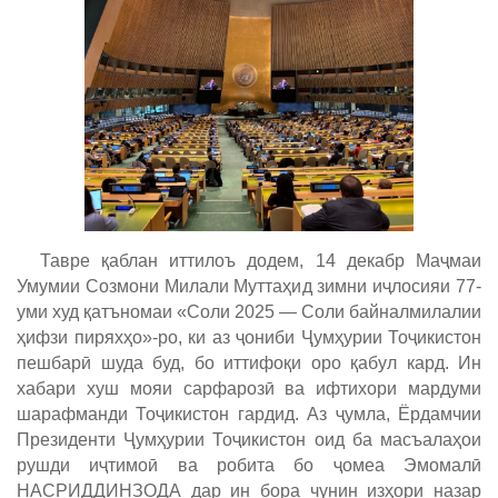
Тавре қаблан иттилоъ додем, 14 декабр Маҷмаи
Умумии Созмони Милали Муттаҳид зимни иҷлосияи 77-
уми худ қатъномаи «Соли 2025 — Соли байналмилалии
ҳифзи пиряхҳо»-ро, ки аз ҷониби Ҷумҳурии Тоҷикистон
пешбарӣ шуда буд, бо иттифоқи оро қабул кард. Ин
хабари хуш мояи сарфарозӣ ва ифтихори мардуми
шарафманди Тоҷикистон гардид. Аз ҷумла, Ёрдамчии
Президенти Ҷумҳурии Тоҷикистон оид ба масъалаҳои
рушди иҷтимоӣ ва робита бо ҷомеа Эмомалӣ
НАСРИДДИНЗОДА дар ин бора чунин изҳори назар