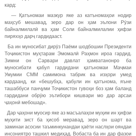
кард:
— Қатъномаи мазкур яке аз катъномаҳои нодир
маҳсуб мешавад, зеро дар он ҳам эълони Рӯзи
байналмилалӣ ва ҳам Соли байналмилалии ҳифзи
пиряхҳо дарҷ гардидааст.
Ба ин муносибат дирӯз Паёми шодбошии Президенти
Тоҷикистон муҳтарам Эмомалӣ Раҳмон ироа гардид.
Зимни он Сарвари давлат ҳамватанонро ба
муносибати қабул гардидани қатъномаи Маҷмаи
Умумии СММ самимона табрик ва изҳори умед
кардаанд, ки «бешубҳа, қабули ин қатънома, яъне
ташаббуси панҷуми Тоҷикистон гувоҳи боз ҳам баланд
гардидани обрӯю эътибори кишвари мо дар арсаи
ҷаҳонӣ мебошад».
Дар ҷаҳони муосир яке аз масъалаҳои муҳим ин ҳифзи
муҳити зист ба ҳисоб меравад, зеро он шарт ва
заминаи асосии таъминкунандаи ҳаёти наслҳои ояндаи
инсониятро ташкил медиҳад. Вобаста ба ин дар фазои