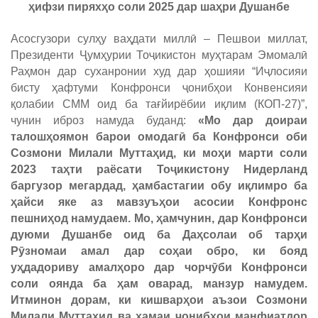
ҳифзи пиряхҳо соли 2025 дар шаҳри Душанбе
Асосгузори сулҳу ваҳдати миллӣ – Пешвои миллат,
Президенти Ҷумҳурии Тоҷикистон муҳтарам Эмомалӣ
Раҳмон дар суханронии худ дар ҳошияи “Иҷлосияи
бисту ҳафтуми Конфронси ҷонибҳои Конвенсияи
қолабии СММ оид ба тағйирёбии иқлим (КОП-27)”,
чунин иброз намуда буданд:
«Мо дар доираи
талошҳоямон барои омодагӣ ба Конфронси оби
Созмони Милали Муттаҳид, ки моҳи марти соли
2023 таҳти раёсати Тоҷикистону Нидерланд
баргузор мегардад, ҳамбастагии обу иқлимро ба
ҳайси яке аз мавзуъҳои асосии Конфронс
пешниҳод намудаем. Мо, ҳамчунин, дар Конфронси
дуюми Душанбе оид ба Даҳсолаи об тарҳи
Рӯзномаи амал дар соҳаи обро, ки бояд
уҳдадориву амалҳоро дар чорчӯби Конфронси
соли оянда ба ҳам оварад, манзур намудем.
Итминон дорам, ки кишварҳои аъзои Созмони
Милали Муттаҳид ва ҳамаи ҷонибҳои манфиатдор