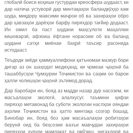
глобалӣ боиси коҳиши густурдаи креосфера шудааст, ки
дар натиҷа устуворӣ дар минтақаҳои баландкӯҳҳо кам
шуда, миқдору мавсими маҷрои об ва захираҳои обро
дар ҳавзаҳои дарёҳои барфу пиряхдор тағйир додааст.
Ин омил ба паст шудани маҳсулоти маҳаллии
кишоварзӣ, афзоиш ёфтани норасоии об ва баланд
шудани сатҳи миёнаи баҳрӣ таъсир расонида
истодааст.
Теъдоди зиёди ҳаммуаллифони қатъномаи мазкур бори
дигар аз он шаҳодат медиҳанд, ки ҷомеаи ҷаҳонӣ ба
ташаббусҳои Ҷумҳурии Тоҷикистон ва саҳми он барои
ҳалли чолишҳои ҷаҳонӣ эътимод дорад.
Дар баробари ин, бояд аз мадди назар дур насозем, ки
масъалаҳои экологӣ, алалхусус таъмини ҳифзи
пиряхҳо метавонад ба суботи экологии наслҳои ояндаи
аҳолии Тоҷикистон ва ҳатто минтақа созгор бошад.
Бинобар ин, бояд боз ҳам масаъалаҳои робитаҳои
берунӣ оид ба беҳсозии вазъи мавҷудаи захираҳои
пиряхҳои ҳудуди мамлакат ва омўзиш, нигаҳдорӣ ва