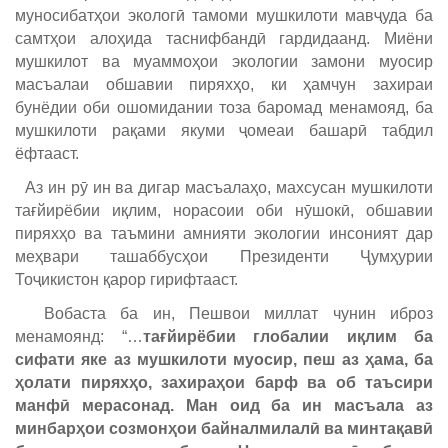
муносибатҳои экологӣ тамоми мушкилоти мавҷуда ба
самтҳои алоҳида таснифбандӣ гардидаанд. Миёни
мушкилот ва муаммоҳои экологии замони муосир
масъалаи обшавии пиряхҳо, ки ҳамчун захираи
бунёдии оби ошомидании тоза баромад менамояд, ба
мушкилоти рақами якуми ҷомеаи башарӣ табдил
ёфтааст.
Аз ин рӯ ин ва дигар масъалаҳо, махсусан мушкилоти
тағйирёбии иқлим, норасоии оби нӯшокӣ, обшавии
пиряхҳо ва таъмини амнияти экологии инсоният дар
меҳвари ташаббусҳои Президенти Ҷумҳурии
Тоҷикистон қарор гирифтааст.
Вобаста ба ин, Пешвои миллат чунин иброз
менамоянд: “…
тағйирёбии глобалии иқлим ба
сифати яке аз мушкилоти муосир, пеш аз ҳама, ба
ҳолати пиряхҳо, захираҳои барф ва об таъсири
манфӣ мерасонад. Ман оид ба ин масъала аз
минбарҳои созмонҳои байналмилалӣ ва минтақавӣ