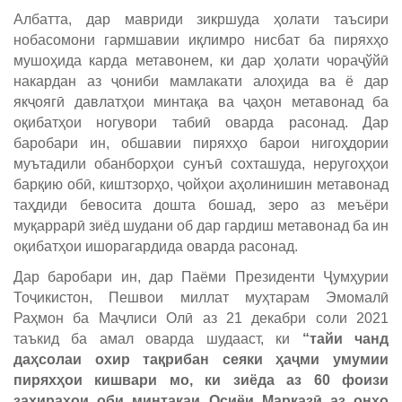
Албатта, дар мавриди зикршуда ҳолати таъсири
нобасомони гармшавии иқлимро нисбат ба пиряхҳо
мушоҳида карда метавонем, ки дар ҳолати чораҷўйӣ
накардан аз ҷониби мамлакати алоҳида ва ё дар
якҷоягӣ давлатҳои минтақа ва ҷаҳон метавонад ба
оқибатҳои ногувори табиӣ оварда расонад. Дар
баробари ин, обшавии пиряхҳо барои нигоҳдории
муътадили обанборҳои сунъӣ сохташуда, неругоҳҳои
барқию обӣ, киштзорҳо, ҷойҳои аҳолинишин метавонад
таҳдиди бевосита дошта бошад, зеро аз меъёри
муқаррарӣ зиёд шудани об дар гардиш метавонад ба ин
оқибатҳои ишорагардида оварда расонад.
Дар баробари ин, дар Паёми Президенти Ҷумҳурии
Тоҷикистон, Пешвои миллат муҳтарам Эмомалӣ
Раҳмон ба Маҷлиси Олӣ аз 21 декабри соли 2021
таъкид ба амал оварда шудааст, ки
“тайи чанд
даҳсолаи охир тақрибан сеяки ҳаҷми умумии
пиряхҳои кишвари мо, ки зиёда аз 60 фоизи
захираҳои оби минтақаи Осиёи Марказӣ аз онҳо