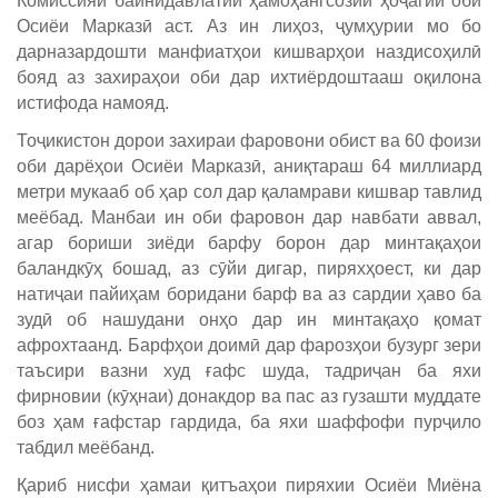
Комиссияи байнидавлатии ҳамоҳангсозии ҳоҷагии оби
Осиёи Марказӣ аст. Аз ин лиҳоз, ҷумҳурии мо бо
дарназардошти манфиатҳои кишварҳои наздисоҳилӣ
бояд аз захираҳои оби дар ихтиёрдоштааш оқилона
истифода намояд.
Тоҷикистон дорои захираи фаровони обист ва 60 фоизи
оби дарёҳои Осиёи Марказӣ, аниқтараш 64 миллиард
метри мукааб об ҳар сол дар қаламрави кишвар тавлид
меёбад. Манбаи ин оби фаровон дар навбати аввал,
агар бориши зиёди барфу борон дар минтақаҳои
баландкӯҳ бошад, аз сӯйи дигар, пиряхҳоест, ки дар
натиҷаи пайиҳам боридани барф ва аз сардии ҳаво ба
зудӣ об нашудани онҳо дар ин минтақаҳо қомат
афрохтаанд. Барфҳои доимӣ дар фарозҳои бузург зери
таъсири вазни худ ғафс шуда, тадриҷан ба яхи
фирновии (кӯҳнаи) донакдор ва пас аз гузашти муддате
боз ҳам ғафстар гардида, ба яхи шаффофи пурҷило
табдил меёбанд.
Қариб нисфи ҳамаи қитъаҳои пиряхии Осиёи Миёна