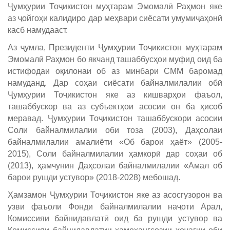
Ҷумҳурии Тоҷикистон муҳтарам Эмомалӣ Раҳмон яке
аз ҷойгоҳи калидиро дар меҳвари сиёсати умумиҷаҳонӣ
касб намудааст.
Аз ҷумла, Президенти Ҷумҳурии Тоҷикистон муҳтарам
Эмомалӣ Раҳмон бо якчанд ташаббусҳои муфид оид ба
истифодаи оқилонаи об аз минбари СММ баромад
намуданд. Дар соҳаи сиёсати байналмилалии обӣ
Ҷумҳурии Тоҷикистон яке аз кишварҳои фаъол,
ташаббускор ва аз субъектҳои асосии он ба ҳисоб
меравад. Ҷумҳурии Тоҷикистон ташаббускори асосии
Соли байналмилалии оби тоза (2003), Даҳсолаи
байналмилалии амалиёти «Об барои ҳаёт» (2005-
2015), Соли байналмилалии ҳамкорӣ дар соҳаи об
(2013), ҳамчунин Даҳсолаи байналмилалии «Амал об
барои рушди устувор» (2018-2028) мебошад.
Ҳамзамон Ҷумҳурии Тоҷикистон яке аз асосгузорон ва
узви фаъоли Фонди байналмилалии наҷоти Арал,
Комиссияи байнидавлатӣ оид ба рушди устувор ва