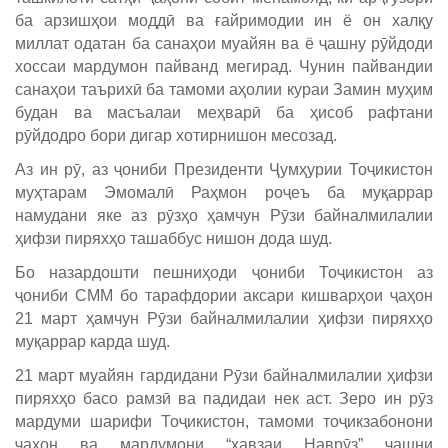
ба арзишҳои моддӣ ва ғайримодии ин ё он халқу
миллат одатан ба санаҳои муайян ва ё ҷашну рӯйдоди
хоссаи мардумон пайванд мегирад. Чунин пайвандии
санаҳои таърихӣ ба тамоми аҳолии кураи Замин муҳим
будан ва масъалаи меҳварӣ ба ҳисоб рафтани
рӯйдодро бори дигар хотирнишон месозад.
Аз ин рӯ, аз ҷониби Президенти Ҷумҳурии Тоҷикистон
муҳтарам Эмомалӣ Раҳмон роҷеъ ба муқаррар
намудани яке аз рӯзҳо ҳамчун Рӯзи байналмилалии
ҳифзи пиряхҳо ташаббус нишон дода шуд.
Бо назардошти пешниҳоди ҷониби Тоҷикистон аз
ҷониби СММ бо тарафдории аксари кишварҳои ҷаҳон
21 март ҳамчун Рӯзи байналмилалии ҳифзи пиряхҳо
муқаррар карда шуд.
21 март муайян гардидани Рӯзи байналмилалии ҳифзи
пиряхҳо басо рамзӣ ва падидаи нек аст. Зеро ин рӯз
мардуми шарифи Тоҷикистон, тамоми тоҷикзабонони
ҷаҳон ва мардумони “ҳавзаи Наврӯз” ҷашни