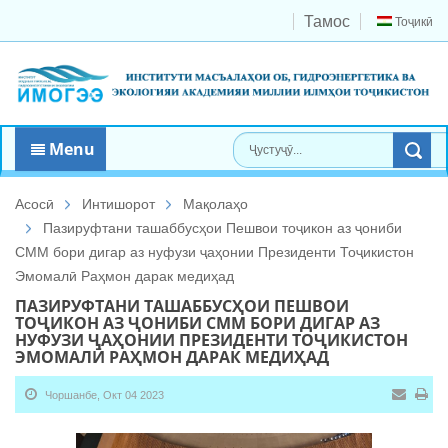
Тамос
Тоҷикӣ
Menu
Асосӣ
Интишорот
Мақолаҳо
Пазируфтани ташаббусҳои Пешвои тоҷикон аз ҷониби
СММ бори дигар аз нуфузи ҷаҳонии Президенти Тоҷикистон
Эмомалӣ Раҳмон дарак медиҳад
ПАЗИРУФТАНИ ТАШАББУСҲОИ ПЕШВОИ
ТОҶИКОН АЗ ҶОНИБИ СММ БОРИ ДИГАР АЗ
НУФУЗИ ҶАҲОНИИ ПРЕЗИДЕНТИ ТОҶИКИСТОН
ЭМОМАЛӢ РАҲМОН ДАРАК МЕДИҲАД
Чоршанбе, Окт 04 2023