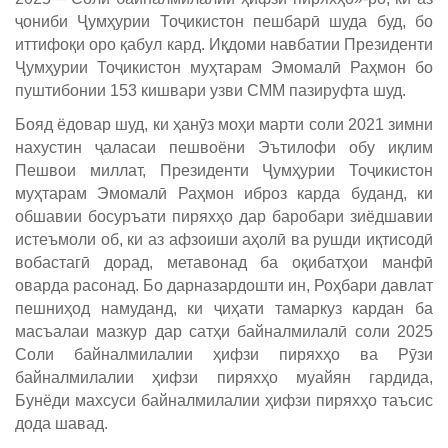
ҷониби Ҷумҳурии Тоҷикистон пешбарӣ шуда буд, бо
иттифоқи оро қабул кард. Иқдоми навбатии Президенти
Ҷумҳурии Тоҷикистон муҳтарам Эмомалӣ Раҳмон бо
пуштибонии 153 кишвари узви СММ пазируфта шуд.
Бояд ёдовар шуд, ки ҳанӯз моҳи марти соли 2021 зимни
нахустин ҷаласаи пешвоёни Эътилофи обу иқлим
Пешвои миллат, Президенти Ҷумҳурии Тоҷикистон
муҳтарам Эмомалӣ Раҳмон иброз карда буданд, ки
обшавии босуръати пиряхҳо дар баробари зиёдшавии
истеъмоли об, ки аз афзоиши аҳолӣ ва рушди иқтисодӣ
вобастагӣ дорад, метавонад ба оқибатҳои манфӣ
оварда расонад. Бо дарназардошти ин, Роҳбари давлат
пешниҳод намуданд, ки ҷиҳати тамаркуз кардан ба
масъалаи мазкур дар сатҳи байналмилалӣ соли 2025
Соли байналмилалии ҳифзи пиряхҳо ва Рӯзи
байналмилалии ҳифзи пиряхҳо муайян гардида,
Бунёди махсуси байналмилалии ҳифзи пиряхҳо таъсис
дода шавад.