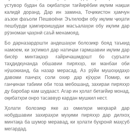
устувор будан ба оқибатҳои тағйирёбии иқлим нақши
калидӣ доранд. Дар ин замина, Тоҷикистон ҳамчун
аъзои фаъоли Пешвоёни Эътилофи обу иқлим ҷиҳати
пешбурди ҳамгироишудаи масъалаҳои обу иқлим дар
рӯзномаи ҷаҳонӣ саъй менамояд.
Бо дарназардошти андешаҳои болозикр бояд таъкид
намоем, ки эҳтимол дар натиҷаи гармшавии иқлим дар
бисёр минтақаҳо ғайричашмдошт бо суръати
таҳдидкунанда обшавии пиряхҳо, ки манбаи оби
нӯшокианд, ба назар мерасад. Аз рӯйи мушоҳидаҳо
давоми панҷоҳ соли охир дар кӯҳҳои Помир, ки
ганҷинаи табиии оби тоза мебошанд, захираи пиряхҳо
ду баробар кам шудааст. Агар ин ҳолат бетағйир монад,
оқибатҳои онро тасаввур кардан мушкил нест.
Ҳолати болозикр яке аз омилҳои меҳварӣ дар
нобудшавии захираҳои муҳими пиряхҳо дар дилхоҳ
минтақа ба шумор меравад, ки ҳолати буҳронӣ маҳсуб
мегардад.