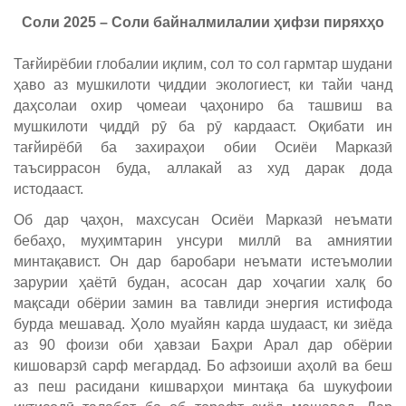
Соли 2025 – Соли байналмилалии ҳифзи пиряхҳо
Тағйирёбии глобалии иқлим, сол то сол гармтар шудани
ҳаво аз мушкилоти ҷиддии экологиест, ки тайи чанд
даҳсолаи охир ҷомеаи ҷаҳониро ба ташвиш ва
мушкилоти ҷиддӣ рӯ ба рӯ кардааст. Оқибати ин
тағйирёбӣ ба захираҳои обии Осиёи Марказӣ
таъсиррасон буда, аллакай аз худ дарак дода
истодааст.
Об дар ҷаҳон, махсусан Осиёи Марказӣ неъмати
бебаҳо, муҳимтарин унсури миллӣ ва амниятии
минтақавист. Он дар баробари неъмати истеъмолии
зарурии ҳаётӣ будан, асосан дар хоҷагии халқ бо
мақсади обёрии замин ва тавлиди энергия истифода
бурда мешавад. Ҳоло муайян карда шудааст, ки зиёда
аз 90 фоизи оби ҳавзаи Баҳри Арал дар обёрии
кишоварзӣ сарф мегардад. Бо афзоиши аҳолӣ ва беш
аз пеш расидани кишварҳои минтақа ба шукуфоии