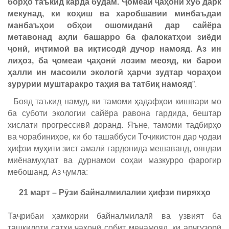
борҳо таъкид карда будам. Ҷомеаи ҷаҳонӣ хуб дарк
мекунад, ки коҳиш ва харобшавии минбаъдаи
манбаъҳои обҳои ошомиданӣ дар сайёра
метавонад аҳли башарро ба фалокатҳои зиёди
ҷонӣ, иҷтимоӣ ва иқтисодӣ дучор намояд. Аз ин
лиҳоз, ба ҷомеаи ҷаҳонӣ лозим меояд, ки барои
ҳалли ин масоили экологӣ ҳарчи зудтар чораҳои
зурурии муштаракро таҳия ва татбиқ намояд
”.
Бояд таъкид намуд, ки тамоми ҳадафҳои кишвари мо
ба суботи экологии сайёра равона гардида, бештар
хислати прогрессивӣ доранд. Яъне, тамоми тадбирҳо
ва чорабиниҳое, ки бо ташаббуси Тоҷикистон дар ҷодаи
ҳифзи муҳити зист амалӣ гардонида мешаванд, ояндаи
миёнамуҳлат ва дурнамои соҳаи мазкурро фарогир
мебошанд. Аз ҷумла:
21 март – Рӯзи байналмилалии ҳифзи пиряхҳо
Таҷрибаи ҳамкории байналмилалӣ ва узвият ба
ташкилоти сатҳи ҷаҳонӣ собит менамояд, ки арҷгузорӣ