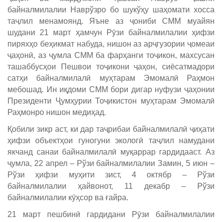
байналмилалии Наврўзро бо шукўҳу шаҳомати хосса
таҷлил менамоянд. Яъне аз ҷониби СММ муайян
шудани 21 март ҳамчун Рӯзи байналмилалии ҳифзи
пиряхҳо беҳикмат набуда, нишон аз арҷгузории ҷомеаи
ҷаҳонӣ, аз ҷумла СММ ба фарҳанги тоҷикон, махсусан
ташаббусҳои Пешвои тоҷикони ҷаҳон, сиёсатмадори
сатҳи байналмилалӣ муҳтарам Эмомалӣ Раҳмон
мебошад. Ин иқдоми СММ бори дигар нуфузи ҷаҳонии
Президенти Ҷумҳурии Тоҷикистон муҳтарам Эмомалӣ
Раҳмонро нишон медиҳад.
Қобили зикр аст, ки дар таҷрибаи байналмилалӣ ҷиҳати
ҳифзи объектҳои гуногуни экологӣ таҷлил намудани
якчанд санаи байналмилалӣ муқаррар гардидааст. Аз
ҷумла, 22 апрел – Рўзи байналмилалии Замин, 5 июн –
Рўзи ҳифзи муҳити зист, 4 октябр – Рўзи
байналмилалии ҳайвонот, 11 декабр – Рўзи
байналмилалии кӯҳсор ва ғайра.
21 март пешбинӣ гардидани Рӯзи байналмилалии