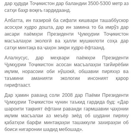
дар ҳудуди Тоҷикистон дар баландии 3500-5300 метр аз
сатҳи баҳр воқеъ гардидаанд.
Албатта, ин пазироӣ ба сифати кишвари ташаббускор
асосҳои худро дошта, дар ин замина то ба имрўз дар
аксари паёмҳои Президенти Ҷумҳурии Тоҷикистон
масъалаҳои экологӣ ва ҳалли мушкилоти соҳа дар
сатҳи минтақа ва ҷаҳон зикри худро ёфтаанд.
Алалхусус, дар меҳвари паёмҳои Президенти
Ҷумҳурии Тоҷикистон асосан масъалаҳои тағйирёбии
иқлим, норасоии оби нўшокӣ, обшавии пиряхҳо ва
таъмини аманияти экологии инсоният қарор
гирифтааст.
Дар ҳамин раванд соли 2008 дар Паёми Президенти
Ҷумҳурии Тоҷикистон чунин таъкид гардида буд: «Дар
шароити тақвият ёфтани раванди гармшавии ҷаҳонии
иқлим масъалаи аз меъёр зиёд об шудани пиряху
қабатҳои барфи минтақаҳои ташаккули захираҳои об
боиси нигаронии шадид мебошад».