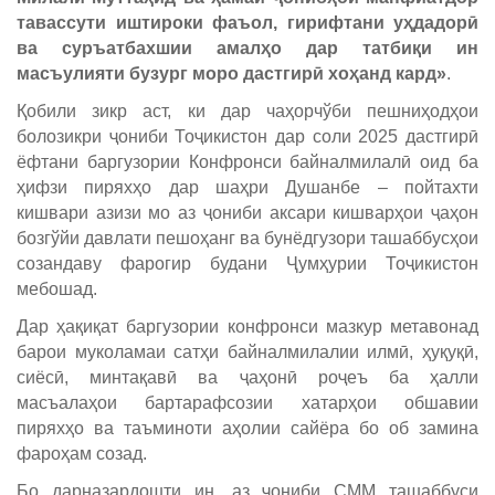
тавассути иштироки фаъол, гирифтани уҳдадорӣ
ва суръатбахшии амалҳо дар татбиқи ин
масъулияти бузург моро дастгирӣ хоҳанд кард»
.
Қобили зикр аст, ки дар чаҳорчўби пешниҳодҳои
болозикри ҷониби Тоҷикистон дар соли 2025 дастгирӣ
ёфтани баргузории Конфронси байналмилалӣ оид ба
ҳифзи пиряхҳо дар шаҳри Душанбе – пойтахти
кишвари азизи мо аз ҷониби аксари кишварҳои ҷаҳон
бозгўйи давлати пешоҳанг ва бунёдгузори ташаббусҳои
созандаву фарогир будани Ҷумҳурии Тоҷикистон
мебошад.
Дар ҳақиқат баргузории конфронси мазкур метавонад
барои муколамаи сатҳи байналмилалии илмӣ, ҳуқуқӣ,
сиёсӣ, минтақавӣ ва ҷаҳонӣ роҷеъ ба ҳалли
масъалаҳои бартарафсозии хатарҳои обшавии
пиряхҳо ва таъминоти аҳолии сайёра бо об замина
фароҳам созад.
Бо дарназардошти ин, аз ҷониби СММ ташаббуси