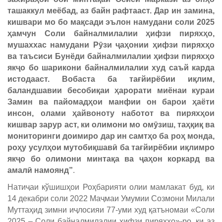
ташаккул меёбад, аз байн рафтааст. Дар ин замина,
кишвари мо бо мақсади эълон намудани соли 2025
ҳамчун Соли байналмилалии ҳифзи пиряхҳо,
мушаххас намудани Рӯзи ҷаҳонии ҳифзи пиряхҳо
ва таъсиси Бунёди байналмилалии ҳифзи пиряхҳо
якҷо бо шарикони байналмилалии худ саъй карда
истодааст. Вобаста ба тағйирёбии иқлим,
баландшавии бесобиқаи ҳарорати миёнаи кураи
Замин ва пайомадҳои манфии он барои ҳаёти
инсон, олами ҳайвоноту наботот ва пиряхҳои
кишвар зарур аст, ки олимони мо омӯзиш, таҳқиқ ва
мониторинги доимиро дар ин самтҳо ба роҳ монда,
роҳу усулҳои мутобиқшавӣ ба тағйирёбии иқлимро
якҷо бо олимони минтақа ва ҷаҳон коркард ва
амалӣ намоянд”
.
Натиҷаи кўшишҳои Роҳбарияти олии мамлакат буд, ки
14 декабри соли 2022 Маҷмаи Умумии Созмони Милали
Муттаҳид зимни иҷлосияи 77-уми худ қатъномаи «Соли
2025 – Соли байналмилалии ҳифзи пиряхҳо»-ро, ки аз