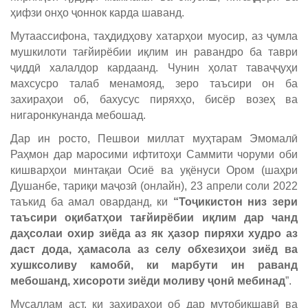
ҳифзи онҳо ҷоннок карда шаванд.
Мутаассифона, таҳдидҳову хатарҳои муосир, аз ҷумла
мушкилоти тағйирёбии иқлим ин равандро ба таври
ҷиддӣ халалдор кардаанд. Чунин ҳолат таваҷҷуҳи
махсусро талаб менамояд, зеро таъсири он ба
захираҳои об, бахусус пиряхҳо, бисёр возеҳ ва
нигаронкунанда мебошад.
Дар ин росто, Пешвои миллат муҳтарам Эмомалӣ
Раҳмон дар маросими ифтитоҳи Саммити чоруми оби
кишварҳои минтақаи Осиё ва уқёнуси Ором (шаҳри
Душанбе, тариқи маҷозӣ (онлайн), 23 апрели соли 2022
таъкид ба амал оварданд, ки
“Тоҷикистон низ зери
таъсири оқибатҳои тағйирёбии иқлим дар чанд
даҳсолаи охир зиёда аз як ҳазор пиряхи худро аз
даст дода, ҳамасола аз селу обхезиҳои зиёд ва
хушксоливу камобӣ, ки марбути ин раванд
мебошанд, хисороти зиёди моливу ҷонӣ мебинад
”.
Мусаллам аст, ки захираҳои об дар мутобиқшавӣ ва