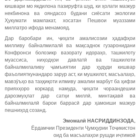
кишвари мо якдилона пазируфта шуд, ки ҳолати мазкур
некбинона ва ояндасоз будани сиёсати экологии
Ҳукумати мамлакат, хосатан Пешвои муаззами
миллатро ифода менамояд.
Дар баробари ин, ҷиҳати амалисозии ҳадафҳои
милливу байналмилалӣ ва мақсаднок гузаронидани
Конфронси болозикр вазорату идораҳо, ташкилоту
муассиса, ниҳодҳои давлатӣ ва ташкилоти
байналмилаливу ҷамъиятии дар ҳудуди кишвар
фаъолияткунандаро зарур аст, ки мушкилот, масъалаҳо,
мавзӯъҳо ва таҳқиқоти илмиву амалии марбут ба ҳифзи
прияхҳоро коркард намуда, ҷиҳати чораандешии
дарозмуҳлат дар сатҳи миллӣ, минтақавӣ ва
байналмилалӣ барои баррасӣ дар ҳамоиши мазкур
пешниҳод созанд.
Эмомалӣ НАСРИДДИНЗОДА,
Ёрдамчии Президенти Ҷумҳурии Тоҷикистон
оид ба масъалаҳои рушди иҷтимоӣ