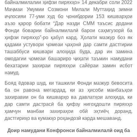
байналмилалии ҳифзи пиряхҳо» 14 декабри соли 2022
Маҷмаи Умумии Созмони Милали Муттаҳид зимни
иҷлосияи 77-уми худ бо ҷонибдории 153 кишварҳои
аъзо қарор бобати “Дар назди СММ таъсис додани
Фонди боварии байналмилалӣ барои саҳмгузорӣ ба
ҳифзи пиряхҳо”-ро қабул кард. Ҳолати мазкур боз як
қадами устувори ҷомеаи ҷаҳонӣ дар самти дастгирии
ташаббуси кишвари алоҳида буда, дар ин замина
омодагии ҷомеаи башариро ҷиҳати таъмин намудани
бехатарии захираи пиряхҳои сайёраи замин исбот
намуд.
Бояд ёдовар шуд, ки ташкили Фонди мазкур бевосита
ба он равона мегардад, ки аз ҳисоби манбаъҳои
захиравии он ба кишварҳо ва давлатҳои алоҳида, ки
дар самти дастрасӣ ба ҳифзу нигоҳдошти пиряхҳо
ҳамчун манбаи захираҳои обӣ эҳтиёҷ доранд,
дастгириҳо ва кумакҳо роҳандозӣ карда мешаванд.
Доир намудани Конфронси байналмилалӣ оид ба