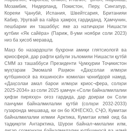
Мозамбик, Нидерланд, Покистон, Перу, Сингапур,
Кореяи Ҷанубӣ, Испания, Швейтсария, Британияи
Кабир, Уругвай ва ғайра ҳамроҳ гардиданд. Ҳамчунин,
пешбарии ин ташаббус яке аз натиҷаҳои Нишасти
қутбии «Як cайёра» (Париж, 8-уми ноябри соли 2023)
низ ба ҳисоб меравад.
Маҳз бо назардошти буҳрони амиқи глятсиологӣ ва
криосферӣ, дар рафти қабули эъломияи Нишасти қутбӣ
СММ аз ташаббуси Президенти Ҷумҳурии Тоҷикистон
муҳтарам Эмомалӣ Раҳмон «Даҳсолаи илмҳои
қутбшиносӣ ва яхшиносӣ» комилан ҷонибдорӣ намуд.
«Даҳсолаи амал барои илмҳои криос¬фера, солҳои
2025-2034» аз соли 2025 ҳамчун «Соли байналмилалии
ҳифзи пиряхҳо» оғоз гардида, дар доираи он Соли
панҷуми байналмилалии қутбӣ (солҳои 2032-2033)
гузаронда мешавад, ки он бо ЮНЕСКО, СҶО, Кумитаи
байналмилалии илмии Арктика, Кумитаи илмӣ оид ба
тадқиқоти Антарктика, Шурои байнал¬милалии илм,
дигар созмонҳои байналмилалии қутбшиносӣ ва илмӣ