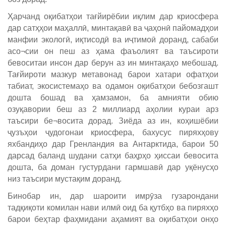
Ҳарчанд оқибатҳои тағйирёбии иқлим дар криосфера
дар сатҳҳои маҳаллӣ, минтақавӣ ва ҷаҳонӣ пайомадҳои
манфии экологӣ, иқтисодӣ ва иҷтимоӣ доранд, сабаби
асо¬сии он пеш аз ҳама фаъолият ва таъсироти
бевоситаи инсон дар берун аз ин минтақаҳо мебошад.
Тағйироти мазкур метавонад барои хатари офатҳои
табиат, экосистемаҳо ва одамон оқибатҳои бебозгашт
дошта бошад ва ҳамзамон, ба амнияти обию
озуқавории беш аз 2 миллиард аҳолии кураи арз
таъсири бе¬восита дорад. Зиёда аз ин, коҳишёбии
ҷузъҳои ҷудогонаи криосфера, бахусус пиряхҳову
яхбандиҳо дар Гренландия ва Антарктида, барои 50
дарсад баланд шудани сатҳи баҳрҳо ҳиссаи бевосита
дошта, ба доман густурдани гармшавӣ дар уқёнусҳо
низ таъсири мустақим доранд.
Бинобар ин, дар шароити имрӯза гузарондани
тадқиқоти комилан нави илмӣ оид ба қутбҳо ва пиряхҳо
барои беҳтар фаҳмидани аҳамият ва оқибатҳои онҳо