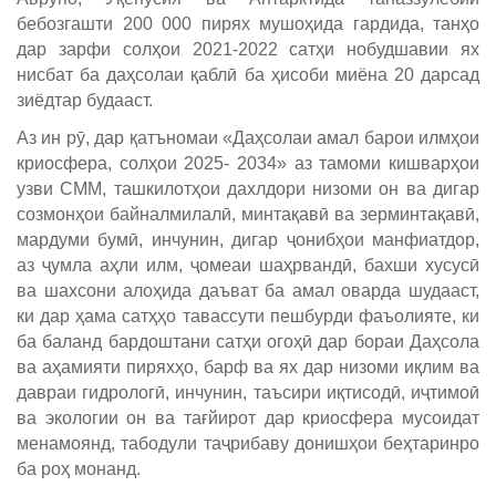
бебозгашти 200 000 пирях мушоҳида гардида, танҳо
дар зарфи солҳои 2021-2022 сатҳи нобудшавии ях
нисбат ба даҳсолаи қаблӣ ба ҳисоби миёна 20 дарсад
зиёдтар будааст.
Аз ин рӯ, дар қатъномаи «Даҳсолаи амал барои илмҳои
криосфера, солҳои 2025- 2034» аз тамоми кишварҳои
узви СММ, ташкилотҳои дахлдори низоми он ва дигар
созмонҳои байналмилалӣ, минтақавӣ ва зерминтақавӣ,
мардуми бумӣ, инчунин, дигар ҷонибҳои манфиатдор,
аз ҷумла аҳли илм, ҷомеаи шаҳрвандӣ, бахши хусусӣ
ва шахсони алоҳида даъват ба амал оварда шудааст,
ки дар ҳама сатҳҳо тавассути пешбурди фаъолияте, ки
ба баланд бардоштани сатҳи огоҳӣ дар бораи Даҳсола
ва аҳамияти пиряхҳо, барф ва ях дар низоми иқлим ва
давраи гидрологӣ, инчунин, таъсири иқтисодӣ, иҷтимоӣ
ва экологии он ва тағйирот дар криосфера мусоидат
менамоянд, табодули таҷрибаву донишҳои беҳтаринро
ба роҳ монанд.