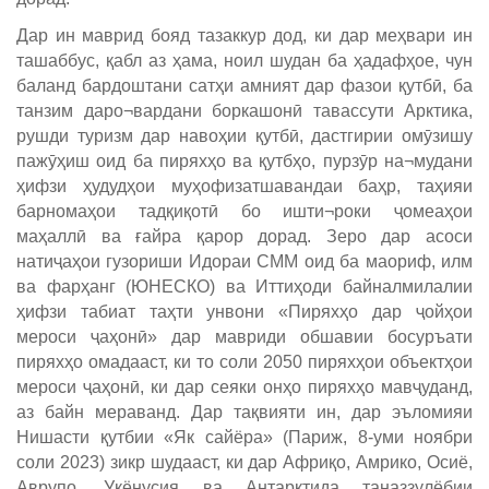
Дар ин маврид бояд тазаккур дод, ки дар меҳвари ин
ташаббус, қабл аз ҳама, ноил шудан ба ҳадафҳое, чун
баланд бардоштани сатҳи амният дар фазои қутбӣ, ба
танзим даро¬вардани боркашонӣ тавассути Арктика,
рушди туризм дар навоҳии қутбӣ, дастгирии омӯзишу
пажӯҳиш оид ба пиряхҳо ва қутбҳо, пурзӯр на¬мудани
ҳифзи ҳудудҳои муҳофизатшавандаи баҳр, таҳияи
барномаҳои тадқиқотӣ бо ишти¬роки ҷомеаҳои
маҳаллӣ ва ғайра қарор дорад. Зеро дар асоси
натиҷаҳои гузориши Идораи СММ оид ба маориф, илм
ва фарҳанг (ЮНЕСКО) ва Иттиҳоди байналмилалии
ҳифзи табиат таҳти унвони «Пиряхҳо дар ҷойҳои
мероси ҷаҳонӣ» дар мавриди обшавии босуръати
пиряхҳо омадааст, ки то соли 2050 пиряхҳои объектҳои
мероси ҷаҳонӣ, ки дар сеяки онҳо пиряхҳо мавҷуданд,
аз байн мераванд. Дар тақвияти ин, дар эъломияи
Нишасти қутбии «Як cайёра» (Париж, 8-уми ноябри
соли 2023) зикр шудааст, ки дар Африқо, Амрико, Осиё,
Аврупо, Уқёнусия ва Антарктида таназзулёбии