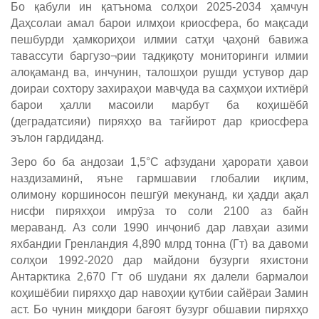
Бо қабули ин қатънома солҳои 2025-2034 ҳамчун
Даҳсолаи амал барои илмҳои криосфера, бо мақсади
пешбурди ҳамкориҳои илмии сатҳи ҷаҳонӣ бавижа
тавассути баргузо¬рии тадқиқоту мониторинги илмии
алоқаманд ва, инчунин, талошҳои рушди устувор дар
доираи сохтору захираҳои мавҷуда ва саҳмҳои ихтиёрӣ
барои ҳалли масоили марбут ба коҳишёбӣ
(деградатсияи) пиряхҳо ва тағйирот дар криосфера
эълон гардиданд.
Зеро бо ба андозаи 1,5°С афзудани ҳарорати ҳавои
наздизаминӣ, яъне гармшавии глобалии иқлим,
олимону коршиносон пешгӯӣ мекунанд, ки ҳадди ақал
нисфи пиряхҳои имрӯза то соли 2100 аз байн
мераванд. Аз соли 1990 инҷониб дар лавҳаи азими
яхбандии Гренландия 4,890 млрд тонна (Гт) ва давоми
солҳои 1992-2020 дар майдони бузурги яхистони
Антарктика 2,670 Гт об шудани ях далели бармалои
коҳишёбии пиряхҳо дар навоҳии қутбии сайёраи Замин
аст. Бо чунин миқдори бағоят бузург обшавии пиряхҳо