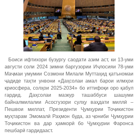
Боиси ифтихори бузургу саодати азим аст, ки 13-уми
августи соли 2024 зимни баргузории Иҷлосияи 78-уми
Маҷмаи умумии Созмони Милали Муттаҳид қатъномаи
ҷадиде таҳти унвони «Даҳсолаи амал барои илмҳои
криосфера, солҳои 2025-2034» бо иттифоқи оро қабул
гардид. Даҳсолаи мазкур ташаббуси шашуми
байналмилалии Асосгузори сулҳу ваҳдати миллӣ –
Пешвои миллат, Президенти Ҷумҳурии Тоҷикистон
муҳтарам Эмомалӣ Раҳмон буда, аз ҷониби Ҷумҳурии
Тоҷикистон ва дар ҳамкорӣ бо Ҷумҳурии Фаронса
пешбарӣ гардидааст.