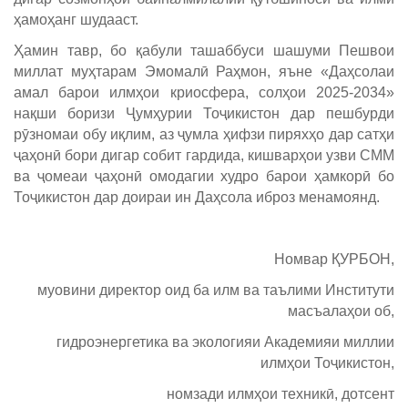
ҳамоҳанг шудааст.
Ҳамин тавр, бо қабули ташаббуси шашуми Пешвои
миллат муҳтарам Эмомалӣ Раҳмон, яъне «Даҳсолаи
амал барои илмҳои криосфера, солҳои 2025-2034»
нақши боризи Ҷумҳурии Тоҷикистон дар пешбурди
рӯзномаи обу иқлим, аз ҷумла ҳифзи пиряхҳо дар сатҳи
ҷаҳонӣ бори дигар собит гардида, кишварҳои узви СММ
ва ҷомеаи ҷаҳонӣ омодагии худро барои ҳамкорӣ бо
Тоҷикистон дар доираи ин Даҳсола иброз менамоянд.
Номвар ҚУРБОН,
муовини директор оид ба илм ва таълими Институти
масъалаҳои об,
гидроэнергетика ва экологияи Академияи миллии
илмҳои Тоҷикистон,
номзади илмҳои техникӣ, дотсент