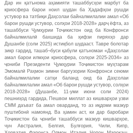
Дар ин қатънома аҳамияти ташаббусҳои марбут ба
криосфера барои ноил шудан ба Ҳадафҳои рушди
устувор ва татбиқи Даҳсолаи байналмилалии амал «Об
барои рушди устувор, солҳои 2018-2028» дарҷ ёфта, аз
ташаббуси Ҷумҳурии Тоҷикистон оид ба Конфронси
байналмилалӣ бахшида ба ҳифзи пиряхҳо дар
Душанбе (соли 2025) истиқбол шудааст. Тавре болотар
зикр гардид, ташаб¬буси қабули қатъномаи «Даҳсолаи
амал барои илмҳои криосфера, солҳои 2025-2034» аз
ҷониби Президенти Ҷумҳурии Тоҷикистон муҳтарам
Эмомалӣ Раҳмон зимни баргузории Конфронси сеюми
байналмилалии сатҳи баланд оид ба Даҳсолаи
байналмилалии амал «Об барои рушди устувор, солҳои
2018-2028» (Душанбе, 11-уми июни соли 2024)
пешниҳод гардида, Пешвои миллат аз кишварҳои узви
СММ даъват ба амал оварданд, то аз иқдоми мазкур
пуштибонӣ намоянд. Ва ҳамин аст, ки дар баробари
Тоҷикистон ба ҷониби ташаббуси мазкур кишварҳое,
чун Австралия, Белгия, Булғория, Чили, Кипр,
Хорватия, Фаронса, Олмон, Италия, Ҷопон, Марокаш,