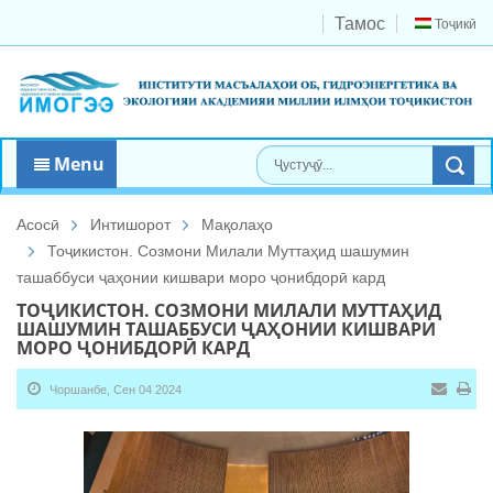
Тамос
Тоҷикӣ
Menu
Асосӣ
Интишорот
Мақолаҳо
Тоҷикистон. Созмони Милали Муттаҳид шашумин
ташаббуси ҷаҳонии кишвари моро ҷонибдорӣ кард
ТОҶИКИСТОН. СОЗМОНИ МИЛАЛИ МУТТАҲИД
ШАШУМИН ТАШАББУСИ ҶАҲОНИИ КИШВАРИ
МОРО ҶОНИБДОРӢ КАРД
Чоршанбе, Сен 04 2024