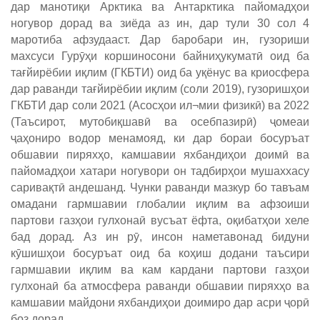
дар манотиқи Арктика ва Антарктика пайомадҳои
ногувор дорад ва зиёда аз ин, дар тули 30 сол 4
маротиба афзудааст. Дар баробари ин, гузориши
махсуси Гурӯҳи коршиносони байниҳукуматӣ оид ба
тағйирёбии иқлим (ГКБТИ) оид ба уқёнус ва криосфера
дар раванди тағйирёбии иқлим (соли 2019), гузоришҳои
ГКБТИ дар соли 2021 (Асосҳои ил¬мии физикӣ) ва 2022
(Таъсирот, мутобиқшавӣ ва осебпазирӣ) ҷомеаи
ҷаҳониро водор менамояд, ки дар бораи босуръат
обшавии пиряхҳо, камшавии яхбандиҳои доимӣ ва
пайомадҳои хатари ногувори он тадбирҳои мушаххасу
саривақтӣ андешанд. Чунки раванди мазкур бо тавъам
омадани гармшавии глобалии иқлим ва афзоиши
партови газҳои гулхонаӣ вусъат ёфта, оқибатҳои хеле
бад дорад. Аз ин рӯ, инсон наметавонад бидуни
кӯшишҳои босуръат оид ба коҳиш додани таъсири
гармшавии иқлим ва кам кардани партови газҳои
гулхонаӣ ба атмосфера раванди обшавии пиряхҳо ва
камшавии майдони яхбандиҳои доимиро дар асри ҷорӣ
боз дорад.