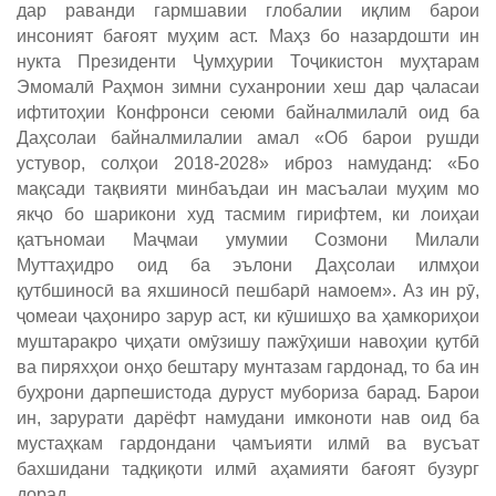
дар раванди гармшавии глобалии иқлим барои
инсоният бағоят муҳим аст. Маҳз бо назардошти ин
нукта Президенти Ҷумҳурии Тоҷикистон муҳтарам
Эмомалӣ Раҳмон зимни суханронии хеш дар ҷаласаи
ифтитоҳии Конфронси сеюми байналмилалӣ оид ба
Даҳсолаи байналмилалии амал «Об барои рушди
устувор, солҳои 2018-2028» иброз намуданд: «Бо
мақсади тақвияти минбаъдаи ин масъалаи муҳим мо
якҷо бо шарикони худ тасмим гирифтем, ки лоиҳаи
қатъномаи Маҷмаи умумии Созмони Милали
Муттаҳидро оид ба эълони Даҳсолаи илмҳои
қутбшиносӣ ва яхшиносӣ пешбарӣ намоем». Аз ин рӯ,
ҷомеаи ҷаҳониро зарур аст, ки кӯшишҳо ва ҳамкориҳои
муштаракро ҷиҳати омӯзишу пажӯҳиши навоҳии қутбӣ
ва пиряхҳои онҳо бештару мунтазам гардонад, то ба ин
буҳрони дарпешистода дуруст мубориза барад. Барои
ин, зарурати дарёфт намудани имконоти нав оид ба
мустаҳкам гардондани ҷамъияти илмӣ ва вусъат
бахшидани тадқиқоти илмӣ аҳамияти бағоят бузург
дорад.