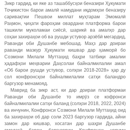
Зикр гардид, ки яке аз ташаббусҳои беназири Ҳукумати
Тоҷикистон барои амалӣ намудани иқдомҳои беназиру
саривақтии Пешвои миллат муҳтарам Эмомалӣ
Раҳмон, ҷиҳати фароҳам овардани платформа барои
ташкили муколамаи сиёсӣ, шарикӣ ва амалҳо дар
соҳаи захираҳои об ва рушди устувор арзёбӣ мегардид,
Раванди оби Душанбе мебошад. Маҳз дар доираи
раванди мазкур Ҳукумати кишвар дар ҳамкорӣ бо
Созмони Милали Муттаҳид баҳри татбиқи амалии
ҳадафҳои меҳварии Даҳсолаи байналмилалии амал
«Об барои рушди устувор, солҳои 2018-2028» ҳар ду
сол конфронсҳои байналмилалии сатҳи баландро
баргузор менамояд.
Маврид ба зикр аст, ки дар доираи платформаи
Раванди оби Душанбе то имрӯз се кофронси
байналмилалии сатҳи баланд (солҳои 2018, 2022, 2024)
ва инчунин, Конфронси Созмони Милали Муттаҳид оид
ба захираҳои об дар соли 2023 баргузор гардида, айни
замон дар кишвар, хосатан дар шаҳри Душанбе