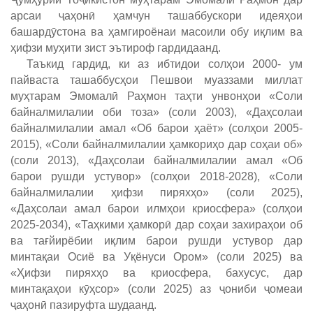
арсаи ҷаҳонӣ ҳамчун ташаббускори идеяҳои
башардӯстона ва ҳамгироёнаи масоили обу иқлим ва
ҳифзи муҳити зист эътироф гардидаанд.
Таъкид гардид, ки аз ибтидои солҳои 2000- ум
пайваста ташаббусҳои Пешвои муаззами миллат
муҳтарам Эмомалӣ Раҳмон таҳти унвонҳои «Соли
байналмилалии оби тоза» (соли 2003), «Даҳсолаи
байналмилалии амал «Об барои ҳаёт» (солҳои 2005-
2015), «Соли байналмилалии ҳамкориҳо дар соҳаи об»
(соли 2013), «Даҳсолаи байналмилалии амал «Об
барои рушди устувор» (солҳои 2018-2028), «Соли
байналмилалии ҳифзи пиряхҳо» (соли 2025),
«Даҳсолаи амал барои илмҳои криосфера» (солҳои
2025-2034), «Таҳкими ҳамкорӣ дар соҳаи захираҳои об
ва тағйирёбии иқлим барои рушди устувор дар
минтақаи Осиё ва Уқёнуси Ором» (соли 2025) ва
«Ҳифзи пиряхҳо ва криосфера, бахусус, дар
минтақаҳои кӯҳсор» (соли 2025) аз ҷониби ҷомеаи
ҷаҳонӣ пазируфта шудаанд.