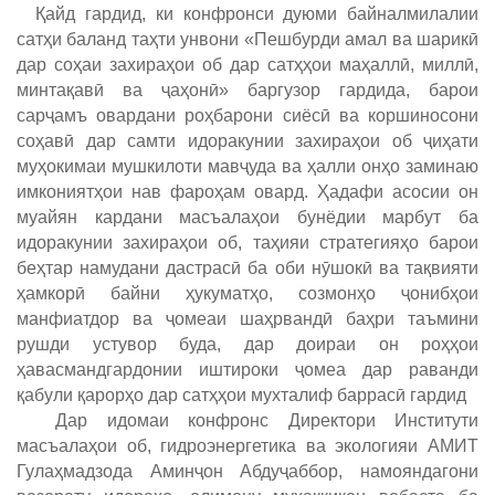
Қайд гардид, ки конфронси дуюми байналмилалии
сатҳи баланд таҳти унвони «Пешбурди амал ва шарикӣ
дар соҳаи захираҳои об дар сатҳҳои маҳаллӣ, миллӣ,
минтақавӣ ва ҷаҳонӣ» баргузор гардида, барои
сарҷамъ овардани роҳбарони сиёсӣ ва коршиносони
соҳавӣ дар самти идоракунии захираҳои об ҷиҳати
муҳокимаи мушкилоти мавҷуда ва ҳалли онҳо заминаю
имкониятҳои нав фароҳам овард. Ҳадафи асосии он
муайян кардани масъалаҳои бунёдии марбут ба
идоракунии захираҳои об, таҳияи стратегияҳо барои
беҳтар намудани дастрасӣ ба оби нӯшокӣ ва тақвияти
ҳамкорӣ байни ҳукуматҳо, созмонҳо ҷонибҳои
манфиатдор ва ҷомеаи шаҳрвандӣ баҳри таъмини
рушди устувор буда, дар доираи он роҳҳои
ҳавасмандгардонии иштироки ҷомеа дар раванди
қабули қарорҳо дар сатҳҳои мухталиф баррасӣ гардид
Дар идомаи конфронс Директори Институти
масъалаҳои об, гидроэнергетика ва экологияи АМИТ
Гулаҳмадзода Аминҷон Абдуҷаббор, намояндагони