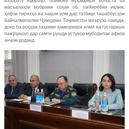
вазорату идораҳо, олимону муҳаққиқон вобаста ба
масъалаҳои мубрами соҳаи об, тағйирёбии иқлим,
ҳифзи пиряхҳо ва нақши илм дар татбиқи ташаббусҳои
байналмилалии Ҷумҳурии Тоҷикистон маърӯза намуда,
доир ба роҳҳои таҳкими ҳамкориҳои илмӣ ва густариши
пажӯҳишҳо дар самти рушди устувор мубодилаи афкор
анҷом доданд.