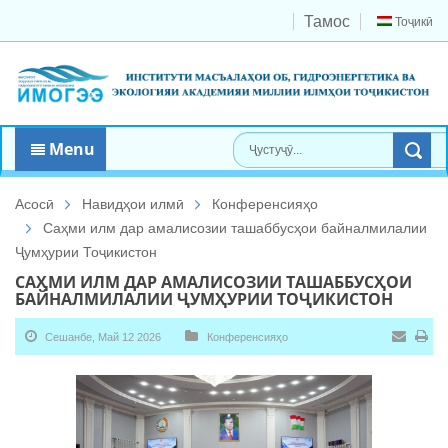
Тамос
Тоҷикӣ
Menu
Асосӣ
Навидҳои илмӣ
Конференсияҳо
Саҳми илм дар амалисозии ташаббусҳои байналмилалии
Ҷумҳурии Тоҷикистон
САҲМИ ИЛМ ДАР АМАЛИСОЗИИ ТАШАББУСҲОИ
БАЙНАЛМИЛАЛИИ ҶУМҲУРИИ ТОҶИКИСТОН
Сешанбе, Май 12 2026
Конференсияҳо