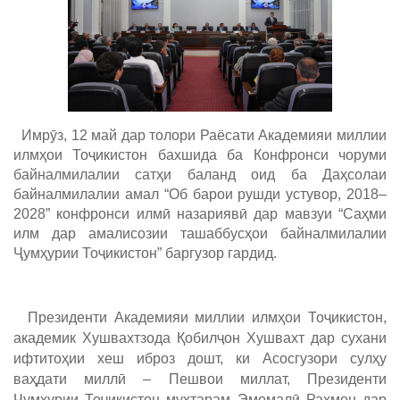
Имрӯз, 12 май дар толори Раёсати Академияи миллии
илмҳои Тоҷикистон бахшида ба Конфронси чоруми
байналмилалии сатҳи баланд оид ба Даҳсолаи
байналмилалии амал “Об барои рушди устувор, 2018–
2028” конфронси илмӣ назариявӣ дар мавзуи “Саҳми
илм дар амалисозии ташаббусҳои байналмилалии
Ҷумҳурии Тоҷикистон” баргузор гардид.
Президенти Академияи миллии илмҳои Тоҷикистон,
академик Хушвахтзода Қобилҷон Хушвахт дар сухани
ифтитоҳии хеш иброз дошт, ки Асосгузори сулҳу
ваҳдати миллӣ – Пешвои миллат, Президенти
Ҷумҳурии Тоҷикистон муҳтарам Эмомалӣ Раҳмон дар