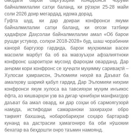
омодагӣ барои баргузории Конфронси чоруми
байналмилалии сатҳи баланд, ки рӯзҳои 25-28 майи
соли 2026 доир мегардад, идома дорад.
Гуфта шуд, ки дар доираи конфронси якуми
байналмилалии сатҳи баланд, ки оғози татбиқи
ҳадафҳои Даҳсолаи байналмилалии амал «Об барои
рушди устувор, солҳои 2018-2028» буд, шаш чорабинии
канорӣ баргузор гардида, барои муҳокимаи васеи
масоили марбут ба об ва мавзуъҳои афзалиятноки
конфронс шароитҳои мусоид фароҳам оварданд. Дар
анҷоми кори конфронс се ҳуҷҷати муҳимму саривақтӣ –
Хулосаи ҳамраисон, Эъломияи ниҳоӣ ва Даъват ба
амалҳову шарикӣ қабул гардид. Дар Эъломияи ниҳоии
конфронси якум хулоса ва тавсияҳои муҳим инъикос
ёфта, аз кишварҳои узв ва дигар ҷонибҳои манфиатдор
даъват ба амал овард, ки дар соҳаи об сармоягузорӣ
намуда, истифодаи самараноки захираҳои обро
тақвият бахшанд, нобаробариҳои соҳаро бартараф
кунанд ва дастрасии ҳамагониро ба оби нӯшокии
бехатар ва беҳдошти онро таъмин намоянд.