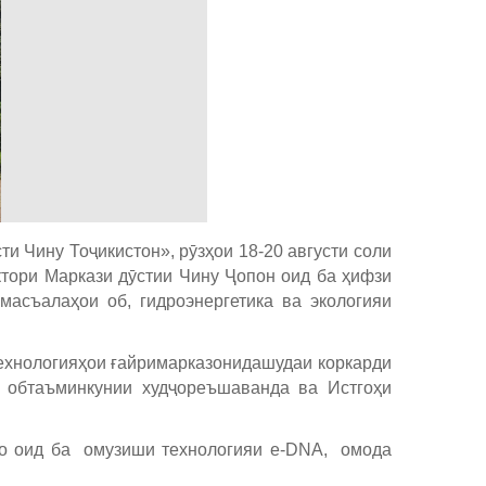
 Чину Тоҷикистон», рӯзҳои 18-20 августи соли
тори Маркази дӯстии Чину Ҷопон оид ба ҳифзи
асъалаҳои об, гидроэнергетика ва экологияи
технологияҳои ғайримарказонидашудаи коркарди
а обтаъминкунии худҷореъшаванда ва Истгоҳи
ҳо оид ба омузиши технологияи e-DNA, омода