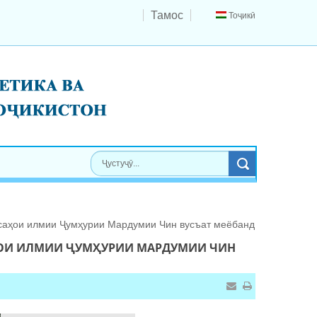
Тамос
Тоҷикӣ
сисаҳои илмии Ҷумҳурии Мардумии Чин вусъат меёбанд
ҲОИ ИЛМИИ ҶУМҲУРИИ МАРДУМИИ ЧИН