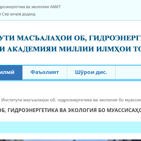
дроэнергетика ва экологияи АМИТ
и Сир анҷом доданд
 илмӣ
Фаъолият
Шӯрои дис.
 Институти масъалаҳои об, гидроэнергетика ва экология бо муас
Б, ГИДРОЭНЕРГЕТИКА ВА ЭКОЛОГИЯ БО МУАССИСА