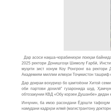
Дар асоси нақша-чорабиниҳои лоиҳаи байнидав
2025 ректори Донишгоҳи Шимолу Ғарбӣ, Инсти
муҳити зист хонум Коу Ронгронг ва ректори
Академияи миллии илмҳои Тоҷикистон ташриф 
Дар доираи вохуриҳо бо ҳамтоёони Хитоӣ семи
оби партови дохилӣ” гузаронида шуд. Ҳамчу
обтозакунии КВД «Обу корзеи Душанбе» дидан 
Инчунин, ба имзо расондани Ёдошти тафоҳум
намудани кадрҳои илмӣ (магистрантону докторн