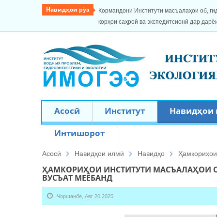
Навидҳои рӯз
Кормандони Институти масъалаҳои об, ги
корҳои саҳроӣ ва экспедитсионӣ дар дарё
Асосӣ
Институт
Навидҳои
Интишорот
Асосӣ
Навидҳои илмӣ
Навидҳо
Ҳамкориҳои
ҲАМКОРИҲОИ ИНСТИТУТИ МАСЪАЛАҲОИ О
ВУСЪАТ МЕЁБАНД
Чоршанбе, Авг 20 2025