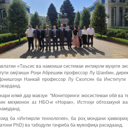
латии «Таъсис ва намоиши системаи интиқоли муҳити зисти
тути омӯзиши Роҳи Абрешим профессор Лу Шанбин, дирек
 Донишгоҳи Нанкай профессор Лу Сюэтсян ба Институти м
оварданд.
нари илмӣ дар мавзуи “Мониторинги экосистемаи обӣ ва 
нин меҳмонон аз НБО-и «Норак», Истгоҳи обтозакунӣ в
намуданд.
 оид ба «Интиқоли технология», ба роҳ мондани ҳамкори
атони PhD) ва табодули таҷриба ба мувофиқа расидаанд.