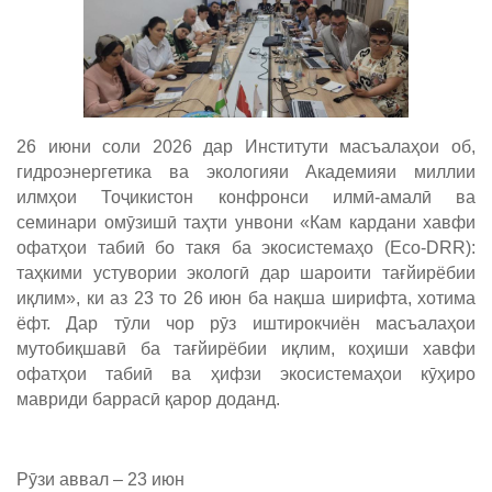
26 июни соли 2026 дар Институти масъалаҳои об,
гидроэнергетика ва экологияи Академияи миллии
илмҳои Тоҷикистон конфронси илмӣ-амалӣ ва
семинари омӯзишӣ таҳти унвони «Кам кардани хавфи
офатҳои табиӣ бо такя ба экосистемаҳо (Eco-DRR):
таҳкими устувории экологӣ дар шароити тағйирёбии
иқлим», ки аз 23 то 26 июн ба нақша ширифта, хотима
ёфт. Дар тӯли чор рӯз иштирокчиён масъалаҳои
мутобиқшавӣ ба тағйирёбии иқлим, коҳиши хавфи
офатҳои табиӣ ва ҳифзи экосистемаҳои кӯҳиро
мавриди баррасӣ қарор доданд.
Рӯзи аввал – 23 июн