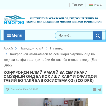
Тамос
Тоҷикӣ
Menu
Асосӣ
Навидҳои илмӣ
Навидҳо
Конфронси илмӣ-амалӣ ва семинари омӯзишӣ оид ба
коҳиши хавфи офатҳои табиӣ бо такя ба экосистемаҳо (Eco-
DRR)
КОНФРОНСИ ИЛМӢ-АМАЛӢ ВА СЕМИНАРИ
ОМӮЗИШӢ ОИД БА КОҲИШИ ХАВФИ ОФАТҲОИ
ТАБИӢ БО ТАКЯ БА ЭКОСИСТЕМАҲО (ECO-DRR)
Сешанбе, Июн 30 2026