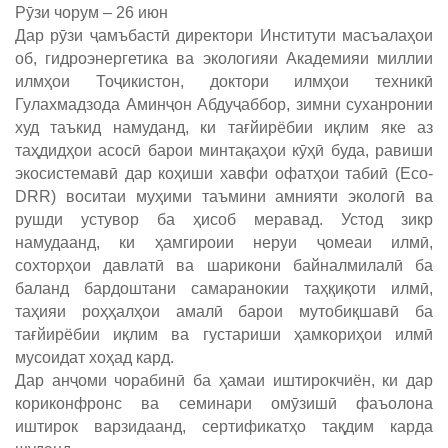
Рӯзи чорум – 26 июн
Дар рӯзи ҷамъбастӣ директори Институти масъалаҳои
об, гидроэнергетика ва экологияи Академияи миллии
илмҳои Тоҷикистон, доктори илмҳои техникӣ
Гулахмадзода Аминҷон Абдуҷаббор, зимни суханронии
худ таъкид намуданд, ки тағйирёбии иқлим яке аз
таҳдидҳои асосӣ барои минтақаҳои кӯҳӣ буда, равиши
экосистемавӣ дар коҳиши хавфи офатҳои табиӣ (Eco-
DRR) воситаи муҳими таъмини амнияти экологӣ ва
рушди устувор ба ҳисоб меравад. Устод зикр
намудаанд, ки ҳамгироии неруи ҷомеаи илмӣ,
сохторҳои давлатӣ ва шарикони байналмилалӣ ба
баланд бардоштани самаранокии таҳқиқоти илмӣ,
таҳияи роҳҳалҳои амалӣ барои мутобиқшавӣ ба
тағйирёбии иқлим ва густариши ҳамкориҳои илмӣ
мусоидат хоҳад кард.
Дар анҷоми чорабинӣ ба ҳамаи иштирокчиён, ки дар
кориконфронс ва семинари омӯзишӣ фаъолона
иштирок варзидаанд, сертификатҳо тақдим карда