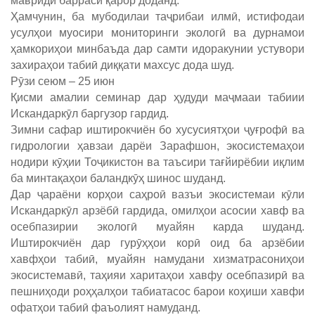
мавриди баррасӣ қарор доданд.
Ҳамчунин, ба мубодилаи таҷрибаи илмӣ, истифодаи
усулҳои муосири мониторинги экологӣ ва дурнамои
ҳамкориҳои минбаъда дар самти идоракунии устувори
захираҳои табиӣ диққати махсус дода шуд.
Рӯзи сеюм – 25 июн
Қисми амалии семинар дар ҳудуди маҷмааи табиии
Искандаркӯл баргузор гардид.
Зимни сафар иштирокчиён бо хусусиятҳои ҷуғрофӣ ва
гидрологии ҳавзаи дарёи Зарафшон, экосистемаҳои
нодири кӯҳии Тоҷикистон ва таъсири тағйирёбии иқлим
ба минтақаҳои баландкӯҳ шинос шуданд.
Дар ҷараёни корҳои саҳроӣ вазъи экосистемаи кӯли
Искандаркӯл арзёбӣ гардида, омилҳои асосии хавф ва
осебпазирии экологӣ муайян карда шуданд.
Иштирокчиён дар гурӯҳҳои корӣ оид ба арзёбии
хавфҳои табиӣ, муайян намудани хизматрасониҳои
экосистемавӣ, таҳияи харитаҳои хавфу осебпазирӣ ва
пешниҳоди роҳҳалҳои табиатасос барои коҳиши хавфи
офатҳои табиӣ фаъолият намуданд.