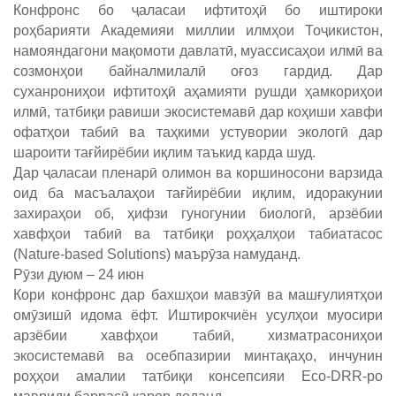
Конфронс бо ҷаласаи ифтитоҳӣ бо иштироки
роҳбарияти Академияи миллии илмҳои Тоҷикистон,
намояндагони мақомоти давлатӣ, муассисаҳои илмӣ ва
созмонҳои байналмилалӣ оғоз гардид. Дар
суханрониҳои ифтитоҳӣ аҳамияти рушди ҳамкориҳои
илмӣ, татбиқи равиши экосистемавӣ дар коҳиши хавфи
офатҳои табиӣ ва таҳкими устувории экологӣ дар
шароити тағйирёбии иқлим таъкид карда шуд.
Дар ҷаласаи пленарӣ олимон ва коршиносони варзида
оид ба масъалаҳои тағйирёбии иқлим, идоракунии
захираҳои об, ҳифзи гуногунии биологӣ, арзёбии
хавфҳои табиӣ ва татбиқи роҳҳалҳои табиатасос
(Nature-based Solutions) маърӯза намуданд.
Рӯзи дуюм – 24 июн
Кори конфронс дар бахшҳои мавзӯӣ ва машғулиятҳои
омӯзишӣ идома ёфт. Иштирокчиён усулҳои муосири
арзёбии хавфҳои табиӣ, хизматрасониҳои
экосистемавӣ ва осебпазирии минтақаҳо, инчунин
роҳҳои амалии татбиқи консепсияи Eco-DRR-ро