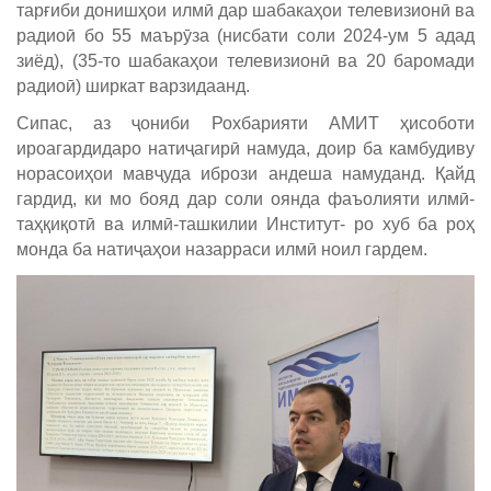
тарғиби донишҳои илмӣ дар шабакаҳои телевизионӣ ва
радиоӣ бо 55 маърӯза (нисбати соли 2024-ум 5 адад
зиёд), (35-то шабакаҳои телевизионӣ ва 20 баромади
радиоӣ) ширкат варзидаанд.
Сипас, аз ҷониби Рохбарияти АМИТ ҳисоботи
ироагардидаро натиҷагирӣ намуда, доир ба камбудиву
норасоиҳои мавҷуда ибрози андеша намуданд. Қайд
гардид, ки мо бояд дар соли оянда фаъолияти илмӣ-
таҳқиқотӣ ва илмӣ-ташкилии Институт- ро хуб ба роҳ
монда ба натиҷаҳои назарраси илмӣ ноил гардем.