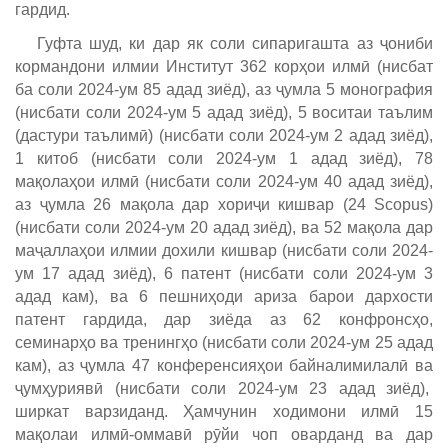
гардид.
Гуфта шуд, ки дар як соли сипаригашта аз ҷониби
кормандони илмии Институт 362 корҳои илмӣ (нисбат
ба соли 2024-ум 85 адад зиёд), аз ҷумла 5 монография
(нисбати соли 2024-ум 5 адад зиёд), 5 воситаи таълим
(дастури таълимӣ) (нисбати соли 2024-ум 2 адад зиёд),
1 китоб (нисбати соли 2024-ум 1 адад зиёд), 78
мақолаҳои илмӣ (нисбати соли 2024-ум 40 адад зиёд),
аз ҷумла 26 мақола дар хориҷи кишвар (24 Scopus)
(нисбати соли 2024-ум 20 адад зиёд), ва 52 мақола дар
маҷаллаҳои илмии дохили кишвар (нисбати соли 2024-
ум 17 адад зиёд), 6 патент (нисбати соли 2024-ум 3
адад кам), ва 6 пешниҳоди ариза барои дархости
патент гардида, дар зиёда аз 62 конфронсҳо,
семинарҳо ва тренингҳо (нисбати соли 2024-ум 25 адад
кам), аз ҷумла 47 конференсияҳои байналимилалӣ ва
ҷумҳуриявӣ (нисбати соли 2024-ум 23 адад зиёд),
ширкат варзиданд. Ҳамчунин ходимони илмӣ 15
мақолаи илмӣ-оммавӣ рӯйи чоп оварданд ва дар