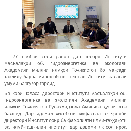
27 ноябри соли равон дар толори Институти
масъалаҳои об, гидроэнергетика ва экологияи
Академияи миллии илмҳои Тоҷикистон бо мақсади
таҳлилу баррасии ҳисоботи солонаи Институт ҷаласаи
умумӣ баргузор гардид.
Ба кори ҷаласа директори Институти масъалаҳои об,
гидроэнергетика ва экологияи Академияи миллии
илмҳои Тоҷикистон Гулаҳмадзода Аминҷон ҳусни оғоз
бахшид. Дар идомаи ҳисоботи муфассал аз ҷониби
директори Институт доир ба фаъолияти илмӣ-таҳқиқотӣ
ва илмӣ-ташкилии институт дар давоми як сол ироа