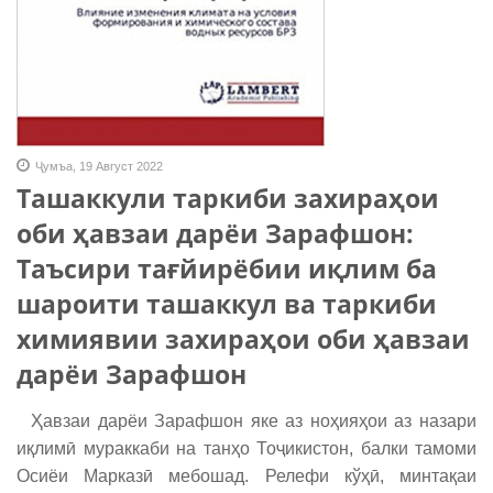
Ҷумъа, 19 Август 2022
Ташаккули таркиби захираҳои
оби ҳавзаи дарёи Зарафшон:
Таъсири тағйирёбии иқлим ба
шароити ташаккул ва таркиби
химиявии захираҳои оби ҳавзаи
дарёи Зарафшон
Ҳавзаи дарёи Зарафшон яке аз ноҳияҳои аз назари
иқлимӣ мураккаби на танҳо Тоҷикистон, балки тамоми
Осиёи Марказӣ мебошад. Релефи кўҳӣ, минтақаи