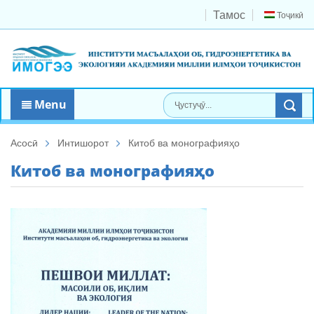
Тамос
Тоҷикӣ
Menu
Асосӣ
Интишорот
Китоб ва монографияҳо
Китоб ва монографияҳо