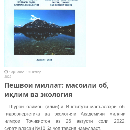
Чоршанбе, 19 Октябр
2022
Пешвои миллат: масоили об,
иқлим ва экология
Шурои олимон (илмӣ)-и Институти масъалаҳои об,
гидроэнергетика ва экологияи Академияи миллии
илмҳои Тоҷикистон аз 26 августи соли 2022,
суратҷаласаи №10 ба чоп тавсия намудааст.