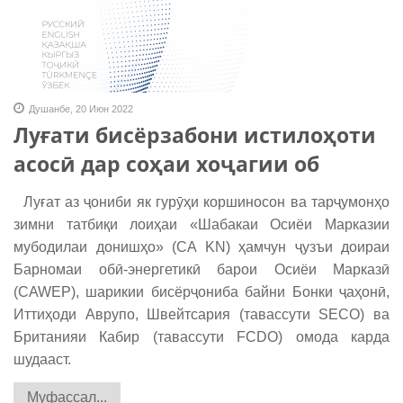
Душанбе, 20 Июн 2022
Луғати бисёрзабони истилоҳоти
асосӣ дар соҳаи хоҷагии об
Луғат аз ҷониби як гурӯҳи коршиносон ва тарҷумонҳо
зимни татбиқи лоиҳаи «Шабакаи Осиёи Марказии
мубодилаи донишҳо» (CA KN) ҳамчун ҷузъи доираи
Барномаи обӣ-энергетикӣ барои Осиёи Марказӣ
(CAWEP), шарикии бисёрҷониба байни Бонки ҷаҳонӣ,
Иттиҳоди Аврупо, Швейтсария (тавассути SECO) ва
Британияи Кабир (тавассути FCDO) омода карда
шудааст.
Муфассал...