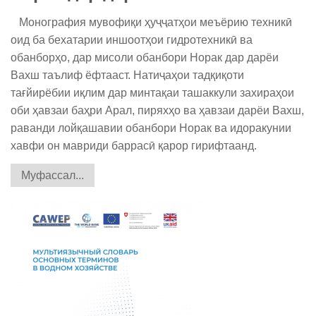
Монография мувофиқи ҳуҷҷатҳои меъёрию техникӣ
оид ба бехатарии иншоотҳои гидротехникӣ ва
обанборҳо, дар мисоли обанбори Норак дар дарёи
Вахш таълиф ёфтааст. Натиҷаҳои тадқиқоти
тағйирёбии иқлим дар минтақаи ташаккули захираҳои
оби ҳавзаи баҳри Арал, пиряхҳо ва ҳавзаи дарёи Вахш,
раванди лойқашавии обанбори Норак ва идоракунии
хавфи он мавриди баррасӣ қарор гирифтаанд.
Муфассал...