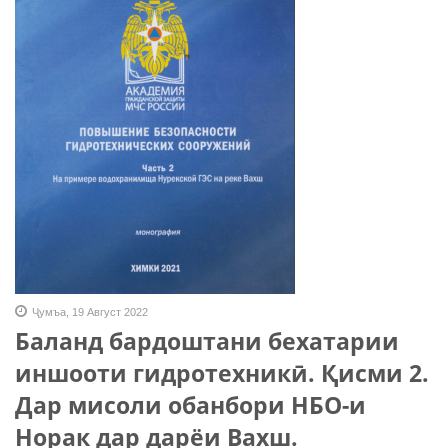
Ҷумъа, 19 Август 2022
Баланд бардоштани бехатарии
иншооти гидротехникӣ. Қисми 2.
Дар мисоли обанбори НБО-и
Норак дар дарёи Вахш.