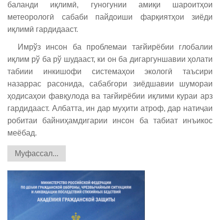
баланди иқлимӣ, гуногунии амиқи шароитҳои
метеорологӣ сабаби пайдоиши фарқиятҳои зиёди
иқлимӣ гардидааст.
Имрўз инсон ба проблемаи тағйирёбии глобалии
иқлим рў ба рў шудааст, ки он ба дигаргуншавии ҳолати
табиии инкишофи системаҳои экологӣ таъсири
назаррас расонида, сабабгори зиёдшавии шумораи
ҳодисаҳои фавқулода ва тағйирёбии иқлими кураи арз
гардидааст. Албатта, ин дар муҳити атроф, дар натиҷаи
робитаи байниҳамдигарии инсон ба табиат инъикос
меёбад.
Муфассал...