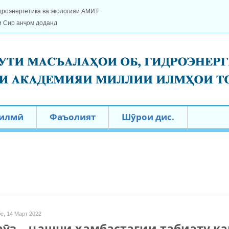
дроэнергетика ва экологияи АМИТ
и Сир анҷом доданд
 илмӣ
Фаъолият
Шӯрои дис.
е, 14 Март 2022
ӯз – ҷашни ҳамбастагии табиату к