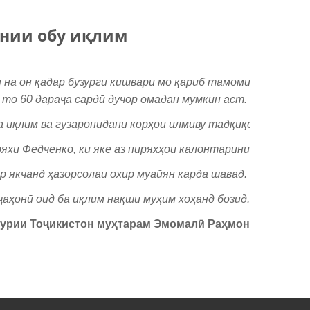
онии обу иқлим
 на он қадар бузурги кишвари мо қариб тамоми минтақаҳ
 то 60 дараҷа сардӣ дучор омадан мумкин аст.
иқлим ва гузаронидани корҳои илмиву тадқиқотӣ дар ин 
яхи Федченко, ки яке аз пиряхҳои калонтарини
 якчанд ҳазорсолаи охир муайян карда шавад.
аҳонӣ оид ба иқлим нақши муҳим хоҳанд бозид.
урии
То
ҷ
икистон
му
ҳ
тарам
Эм
омалӣ
Ра
ҳ
мон