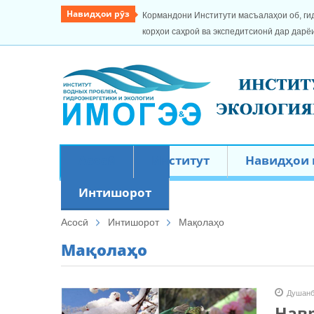
Навидҳои рӯз
Кормандони Институти масъалаҳои об, ги
корҳои саҳроӣ ва экспедитсионӣ дар дарё
Асосӣ
Институт
Навидҳои
Интишорот
Асосӣ
Интишорот
Мақолаҳо
Мақолаҳо
Душанб
Навр