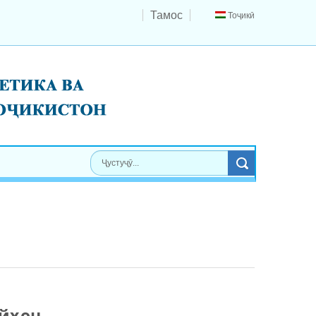
Тамос
Тоҷикӣ
айҳон