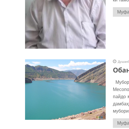
Муфас
Душанб
Обан
Мубори
Месопо
пайдо 
дамбаҳ
мубориз
Муфас