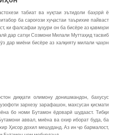
тохези табиат ва нуқтаи эътидоли баҳорӣ ё
итабор ба сароғози хуҷастаи таърихие пайваст
ст, ки фалсафаи зуҳури он ба бисёре аз қавмҳои
лалӣ дар сатҳи Созмони Милали Муттаҳид тасвиб
рӯз дар миёни бисёре аз халқияту милали ҷаҳон
тон диққати олимону донишмандон, бахусус
узофоти зархезу зарафашон, махсусан қисмати
ёна бо номи Бутамон ёдоварӣ шудааст. Тибқи
Бутамони аввал, миёна ва охир иборат буда, ба
хир Ҳисор дохил мешуданд. Аз ин ҷо бармалост,
ти Бутамон ном мебурданд.