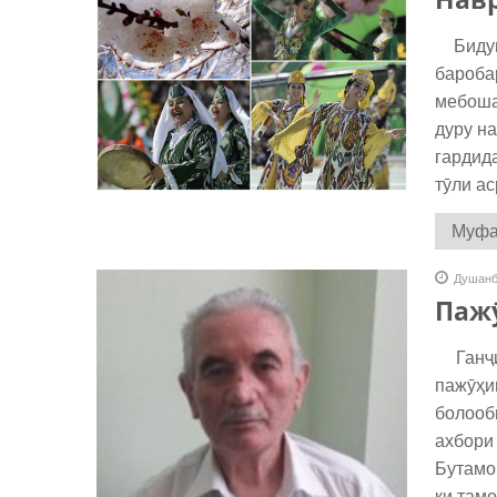
Бидуни
бароба
мебоша
дуру н
гардид
тӯли ас
Муфас
Душанб
Паж
Ганҷин
пажӯҳи
болооб
ахбори
Бутамо
ки там