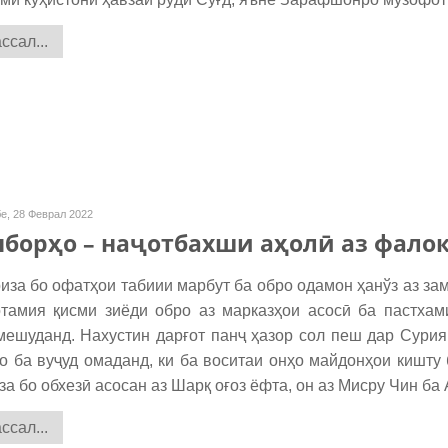
сал...
е, 28 Феврал 2022
борҳо – наҷотбахши аҳолӣ аз фало
за бо офатҳои табиии марбут ба обро одамон ҳанўз аз за
тамия қисми зиёди обро аз марказҳои асосӣ ба пастхам
мешуданд. Нахустин дарғот панҷ ҳазор сол пеш дар Сурия,
о ба вуҷуд омаданд, ки ба воситаи онҳо майдонҳои кишту 
а бо обхезӣ асосан аз Шарқ оғоз ёфта, он аз Мисру Чин ба 
сал...