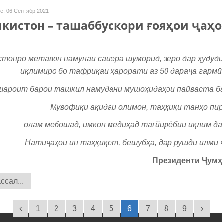
е, 06 Сентябр 2021
кистон – ташаббускори ғояҳои ҷаҳ
стонро метавон намунаи сайёра шуморид, зеро дар ҳудуди
иқлимиро бо тафриқаи ҳарорати аз 50 дараҷа гармӣ
шароит барои ташкил намудани мушоҳидаҳои пайваста ба 
Мувофиқи ақидаи олимон, таҳқиқи танҳо пир
олам мебошад, имкон медиҳад тағйирёбии иқлим дар
Натиҷаҳои ин таҳқиқот, бешубҳа, дар рушди илми ҷ
Президенти
Ҷ
ум
ҳ
сал...
1
2
3
4
5
6
7
8
9