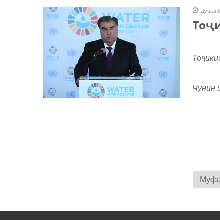
Душанб
Тоҷи
Тоҷики
Чунин 
Муфас