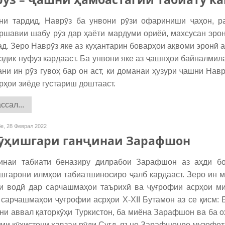
 тардид, Наврӯз ба унвони рӯзи офариниши ҷаҳон, рас
ршавии шабу рӯз дар ҳаёти мардуми ориёӣ, махсусан эрон
д. Зеро Наврӯз яке аз куҳантарин боварҳои ақвоми эронӣ а
аздик нуфуз кардааст. Ба унвони яке аз ҷашнҳои байналми
ани ин рӯз гувоҳ бар он аст, ки доманаи ҳузури ҷашни Нав
рҳои зиёде густариш доштааст.
сал...
е, 28 Феврал 2022
ӯҳишгари ганҷинаи Зарафшон
аи табиати беназиру дилрабои Зарафшон аз аҳди бос
шгарони илмҳои табиатшиносиро ҷалб кардааст. Зеро ин м
и водӣ дар сарчашмаҳои таърихӣ ва ҷуғрофии асрҳои ми
 сарчашмаҳои ҷуғрофии асрҳои X-XII Бутамон аз се қисм: 
ни аввал қаторкӯҳи Туркистон, ба миёна Зарафшон ва ба о
оми кӯҳистони ҳавзаи рӯди Суғд, яъне Зарафшонро музофо