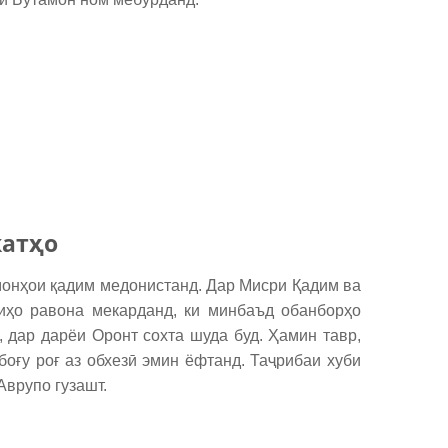
катҳо
монҳои қадим медонистанд. Дар Мисри Қадим ва
иҳо равона мекарданд, ки минбаъд обанборҳо
 дар дарёи Оронт сохта шуда буд. Ҳамин тавр,
боғу роғ аз обхезӣ эмин ёфтанд. Таҷрибаи хуби
Аврупо гузашт.