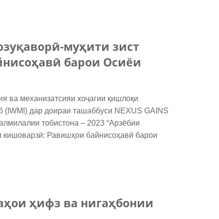
озуқаворӣ-муҳити зист
йнисоҳавӣ барои Осиёи
я ва механизатсияи хоҷагии қишлоқи
об (IWMI) дар доираи ташаббуси NEXUS GAINS
налмилалии тобистона – 2023 “Арзёбии
ии кишоварзӣ: Равишҳои байнисоҳавӣ барои
аҳои ҳифз ва нигаҳбонии