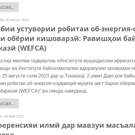
сал...
бе, 30 Август 2023
бии устувории робитаи об-энергия-
ои обёрии кишоварзӣ: Равишҳои ба
азӣ (WEFCA)
оҳи миллии тадқиқотии «Институти муҳандисони ирригатси
анд» ва Институти байналмилалии идоракунии захираҳои 
то 25 августи соли 2023 дар ш.Тошканд 2-умин Дарсҳои бай
рии робитаи об-энергия-озуқаворӣ-муҳити зист барои обёр
Марказӣ (WEFCA)”-ро омода намуданд.
сал...
е, 06 Июн 2023
ференсияи илмӣ дар мавзуи масъал
яхҳо