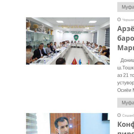
Муфас
Чоршан
Арзё
бар
Марк
Донишг
ш.Тошк
аз 21 
устуво
Осиёи 
Муфас
Сешанб
Кон
пир