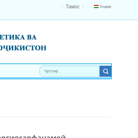
Тамос
Тоҷикӣ
нергиясарфанамоӣ