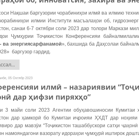
оси Нақшаи баргузории чорабиниҳои илмӣ ва илмию техник
чорабиниҳои илмии Институти масъалаҳои об, гидроэнер
стон, санаи 6-7 октябри соли 2023 дар толори Маркази ми
дои Ҷумҳурии Тоҷикистон Конференсияи байналмилали
- ва энергиясарфанамоӣ
», бахшида ба Даҳсолаи байнал
028» баргузор гардид.
сал...
нбе, 05 Октябр 2023
еренсияи илмӣ – назариявии “Тоҷи
нӣ дар ҳифзи пиряхҳо”
3 майи соли 2023 Агентии обуҳавошиносии Кумитаи ҳ
стон дар ҳамкорӣ бо Кумитаи иҷроияи ҲХДТ дар ноҳия
явиро дар мавзӯи “Тоҷикистон ташаббускори сатҳи ҷаҳонӣ 
он намояндагони вазорату идораҳои ҷумҳурӣ иштирок дошт