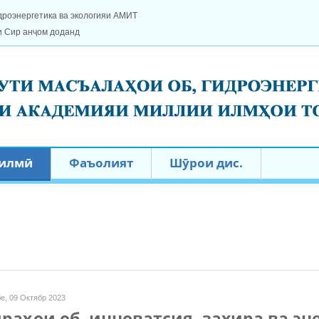
дроэнергетика ва экологияи АМИТ
и Сир анҷом доданд
 илмӣ
Фаъолият
Шӯрои дис.
е, 09 Октябр 2023
раҳои об, инноватсия, захира ва э