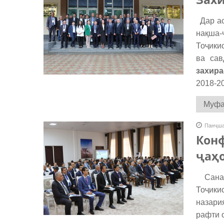
Дар ас
нақша-
Тоҷики
ва сав
захира
2018-2
Муфас
Панҷша
Конф
ҷаҳо
Санаи 
Тоҷики
назари
рафти 