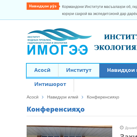
Навидҳои рӯз
Кормандони Институти масъалаҳои об, ги
корҳои саҳроӣ ва экспедитсионӣ дар дарё
Асосӣ
Институт
Навидҳои
Интишорот
Асосӣ
Навидҳои илмӣ
Конференсияҳо
Конференсияҳо
Душанб
Захи