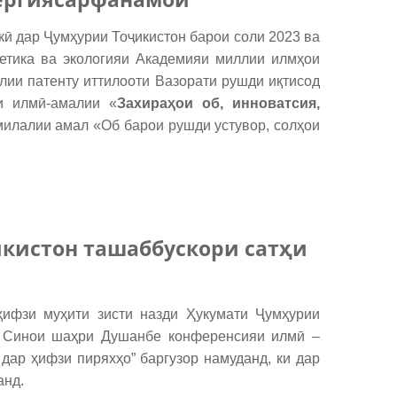
ӣ дар Ҷумҳурии Тоҷикистон барои соли 2023 ва
гетика ва экологияи Академияи миллии илмҳои
ллии патенту иттилооти Вазорати рушди иқтисод
и илмӣ-амалии «
Захираҳои об, инноватсия,
милалии амал «Об барои рушди устувор, солҳои
кистон ташаббускори сатҳи
ифзи муҳити зисти назди Ҳукумати Ҷумҳурии
и Синои шаҳри Душанбе конференсияи илмӣ –
дар ҳифзи пиряхҳо” баргузор намуданд, ки дар
анд.