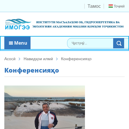
Тамос
Тоҷикӣ
Menu
Асосӣ
Навидҳои илмӣ
Конференсияҳо
Конференсияҳо