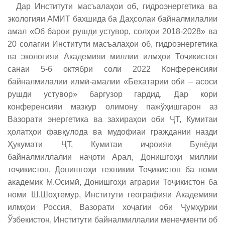
Дар Институти масъалаҳои об, гидроэнергетика ва
экологияи АМИТ бахшида ба Даҳсолаи байналмилалии
амал «Об барои рушди устувор, солҳои 2018-2028» ва
20 солагии Институти масъалаҳои об, гидроэнергетика
ва экологияи Академияи миллии илмҳои Тоҷикистон
санаи 5-6 октябри соли 2022 Конференсияи
байналмилалии илмӣ-амалии «Бехатарии обӣ – асоси
рушди устувор» баргузор гардид. Дар кори
конференсияи мазкур олимону пажўҳишгарон аз
Вазорати энергетика ва захираҳои оби ҶТ, Кумитаи
ҳолатҳои фавқулода ва мудофиаи граждании назди
Ҳукумати ҶТ, Кумитаи иҷроияи Бунёди
байналмиллалии наҷоти Арал, Донишгоҳи миллии
тоҷикистон, Донишгоҳи техникии Тоҷикистон ба номи
академик М.Осимӣ, Донишгоҳи аграрии Тоҷикистон ба
номи Ш.Шоҳтемур, Институти географияи Академияи
илмҳои Россия, Вазорати хоҷагии оби Ҷумҳурии
Ўзбекистон, Институти байналмиллалии менеҷменти об