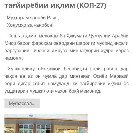
тағйирёбии иқлим (КОП-27)
Муҳтарам ҷаноби Раис,
Хонумҳо ва ҷанобон!
Пеш аз ҳама, мехоҳам ба Ҳукумати Ҷумҳурии Арабии
Миср барои фароҳам овардани шароити мусоид ҷиҳати
баргузории иҷлоси имрӯза миннатдории худро иброз
намоям.
Хушксоливу обхезиҳои бесобиқаи соли равон дар
ҷаҳон ва аз он ҷумла дар минтақаи Осиёи Марказӣ
бори дигар собит намуданд, ки тағйирёбии иқлим аз
умдатарин мушкилоти ҷаҳон боқӣ мемонад.
Муфассал...