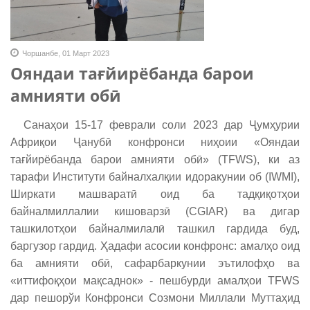
Чоршанбе, 01 Март 2023
Ояндаи тағйирёбанда барои
амнияти обӣ
Санаҳои 15-17 феврали соли 2023 дар Ҷумҳурии
Африқои Ҷанубӣ конфронси ниҳоии «Ояндаи
тағйирёбанда барои амнияти обӣ» (TFWS), ки аз
тарафи Институти байналхалқии идоракунии об (IWMI),
Ширкати машваратӣ оид ба тадқиқотҳои
байналмиллалии кишоварзӣ (CGIAR) ва дигар
ташкилотҳои байналмилалӣ ташкил гардида буд,
баргузор гардид. Ҳадафи асосии конфронс: амалҳо оид
ба амнияти обӣ, сафарбаркунии эътилофҳо ва
«иттифоқҳои мақсаднок» - пешбурди амалҳои TFWS
дар пешорўи Конфронси Созмони Миллали Муттаҳид