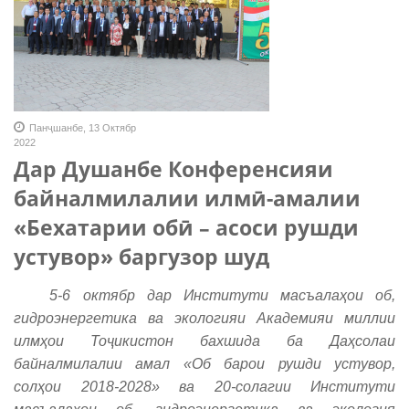
Панҷшанбе, 13 Октябр
2022
Дар Душанбе Конференсияи
байналмилалии илмӣ-амалии
«Бехатарии обӣ – асоси рушди
устувор» баргузор шуд
5-6 октябр дар Институти масъалаҳои об,
гидроэнергетика ва экологияи Академияи миллии
илмҳои Тоҷикистон бахшида ба Даҳсолаи
байналмилалии амал «Об барои рушди устувор,
солҳои 2018-2028» ва 20-солагии Институти