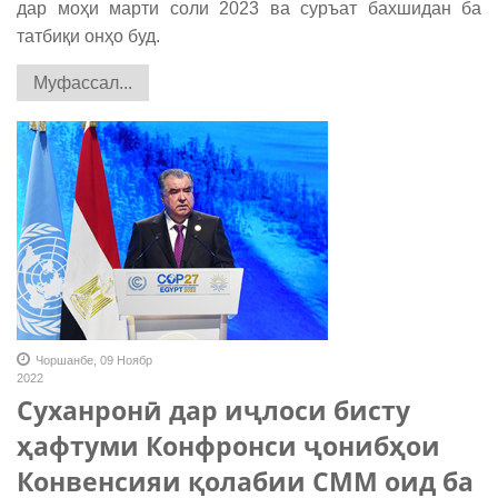
дар моҳи марти соли 2023 ва суръат бахшидан ба
татбиқи онҳо буд.
Муфассал...
Чоршанбе, 09 Ноябр
2022
Суханронӣ дар иҷлоси бисту
ҳафтуми Конфронси ҷонибҳои
Конвенсияи қолабии СММ оид ба