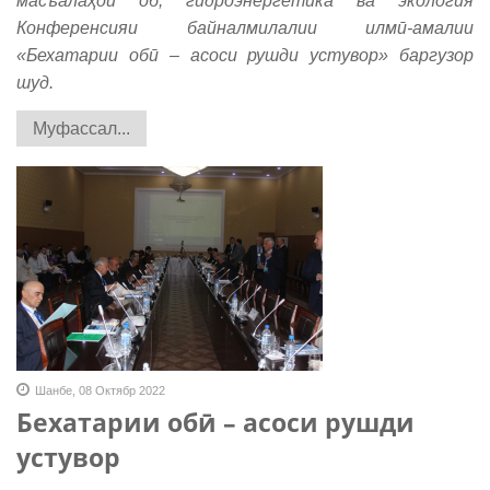
масъалаҳои об, гидроэнергетика ва экология
Конференсияи байналмилалии илмӣ-амалии
«Бехатарии обӣ – асоси рушди устувор» баргузор
шуд.
Муфассал...
Шанбе, 08 Октябр 2022
Бехатарии обӣ – асоси рушди
устувор