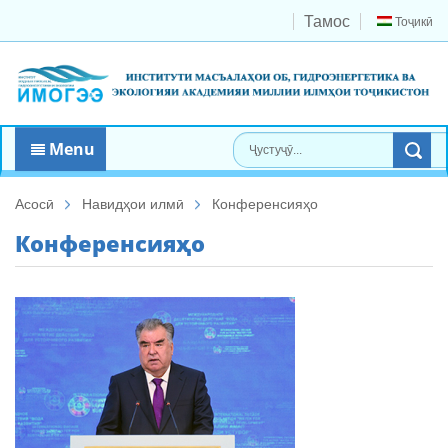
Тамос
Тоҷикӣ
Menu
Асосӣ
Навидҳои илмӣ
Конференсияҳо
Конференсияҳо