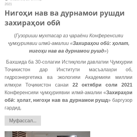
2021
Нигоҳи нав ва дурнамои рушди
захираҳои обӣ
(
Гузориши мухтасар аз ҷараёни Конференсияи
ҷ
умҳуриявии
илмӣ
-
амалии
«
Захираҳ
ои
обӣ
: ҳ
олат
,
нигоҳи
нав
ва дурнамои рушд
»
)
Бахшида ба 30-солагии Истиқлоли давлатии Ҷумҳурии
Тоҷикистон дар Институти масъалаҳои об,
гидроэнергетика ва экологияи Академияи миллии
илмҳои Тоҷикистон санаи
22 октябри соли 2021
Конференсияи ҷумҳуриявии илмӣ-амалии «
Захираҳои
обӣ: ҳолат, нигоҳи нав ва дурнамои рушд
» баргузор
гардид.
Муфассал...