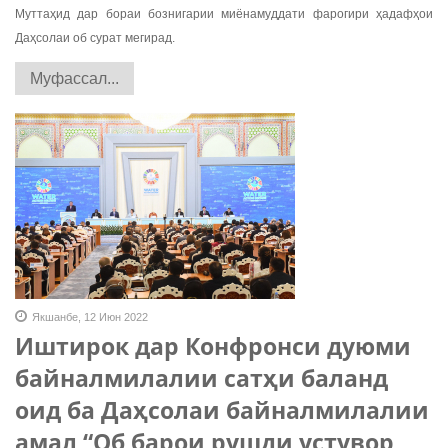
Муттаҳид дар бораи бознигарии миёнамуддати фарогири ҳадафҳои
Даҳсолаи об сурат мегирад.
Муфассал...
Якшанбе, 12 Июн 2022
Иштирок дар Конфронси дуюми
байналмилалии сатҳи баланд
оид ба Даҳсолаи байналмилалии
амал “Об барои рушди устувор,