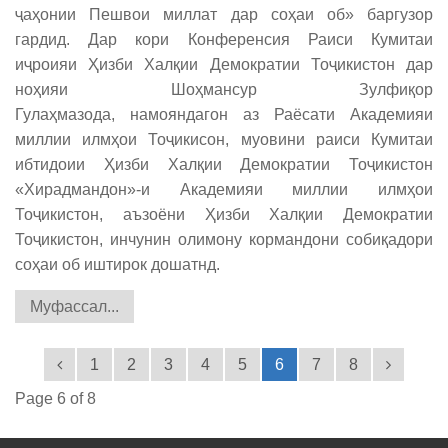
ҷаҳонии Пешвои миллат дар соҳаи об» баргузор
гардид. Дар кори Конференсия Раиси Кумитаи
иҷроияи Ҳизби Халқии Демократии Тоҷикистон дар
ноҳияи Шоҳмансур Зулфиқор
Гулаҳмазода, намояндагон аз Раёсати Академияи
миллии илмҳои Тоҷикисон, муовини раиси Кумитаи
ибтидоии Ҳизби Халқии Демократии Тоҷикистон
«Хирадмандон»-и Академияи миллии илмҳои
Тоҷикистон, аъзоёни Ҳизби Халқии Демократии
Тоҷикистон, инчунин олимону кормандони собиқадори
соҳаи об иштирок дошатнд.
Муфассал...
1
2
3
4
5
6
7
8
Page 6 of 8