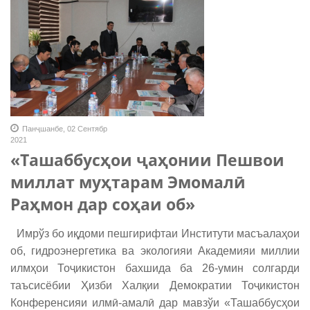
Панҷшанбе, 02 Сентябр
2021
«Ташаббусҳои ҷаҳонии Пешвои
миллат муҳтарам Эмомалӣ
Раҳмон дар соҳаи об»
Имрўз бо иқдоми пешгирифтаи Институти масъалаҳои
об, гидроэнергетика ва экологияи Академияи миллии
илмҳои Тоҷикистон бахшида ба 26-умин солгарди
таъсисёбии Ҳизби Халқии Демократии Тоҷикистон
Конференсияи илмӣ-амалӣ дар мавзўи «Ташаббусҳои