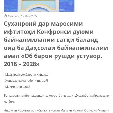
Якшанбе, 12 Июн 2022
Суханронӣ дар маросими
ифтитоҳи Конфронси дуюми
байналмилалии сатҳи баланд
оид ба Даҳсолаи байналмилалии
амал «Об барои рушди устувор,
2018 – 2028»
Муҳтарам роҳбарони ҳайатҳо!
Хонумҳо ва ҷанобони гиромӣ!
Меҳмонони азиз!
Бо камоли майл ташрифи шуморо ба шаҳри Душанбе хайрамақдам
мегӯям.
Нишасти имрӯзаи мо тибқи қатъномаи Маҷмаи Умумии Созмони Милали