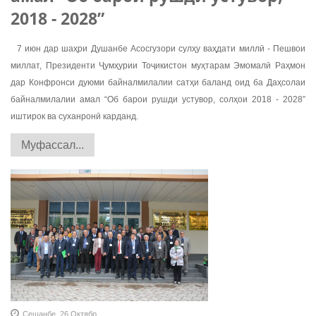
2018 - 2028”
7 июн дар шаҳри Душанбе Асосгузори сулҳу ваҳдати миллӣ - Пешвои
миллат, Президенти Ҷумҳурии Тоҷикистон муҳтарам Эмомалӣ Раҳмон
дар Конфронси дуюми байналмилалии сатҳи баланд оид ба Даҳсолаи
байналмилалии амал “Об барои рушди устувор, солҳои 2018 - 2028”
иштирок ва суханронӣ карданд.
Муфассал...
Сешанбе, 26 Октябр